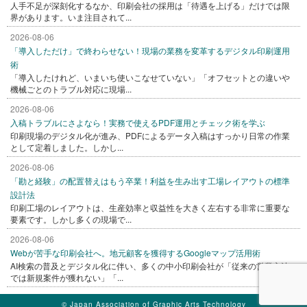
人手不足が深刻化するなか、印刷会社の採用は「待遇を上げる」だけでは限
界があります。いま注目されて...
2026-08-06
「導入しただけ」で終わらせない！現場の業務を変革するデジタル印刷運用
術
「導入したけれど、いまいち使いこなせていない」「オフセットとの違いや
機械ごとのトラブル対応に現場...
2026-08-06
入稿トラブルにさよなら！実務で使えるPDF運用とチェック術を学ぶ
印刷現場のデジタル化が進み、PDFによるデータ入稿はすっかり日常の作業
として定着しました。しかし...
2026-08-06
「勘と経験」の配置替えはもう卒業！利益を生み出す工場レイアウトの標準
設計法
印刷工場のレイアウトは、生産効率と収益性を大きく左右する非常に重要な
要素です。しかし多くの現場で...
2026-08-06
Webが苦手な印刷会社へ。地元顧客を獲得するGoogleマップ活用術
AI検索の普及とデジタル化に伴い、多くの中小印刷会社が「従来の営業方法
では新規案件が獲れない」「...
© Japan Association of Graphic Arts Technology