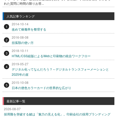
れた質問に時間の限りお答...
人気記事ランキング
2014-10-14
1
改めて稼働率を整理する
2016-08-08
2
括弧類の使い方
2018-10-11
3
HTML/CSS組版によるWebと印刷物の統合ワークフロー
2019-05-27
4
デジタル化ってなんだろう？～デジタルトランスフォーメーションと
2025年の崖
2015-10-08
5
日本の便色カラーカードの世界的な広がり
最新記事一覧
2026-08-07
採用難を突破する鍵は「魅力の見える化」。印刷会社の採用ブランディング