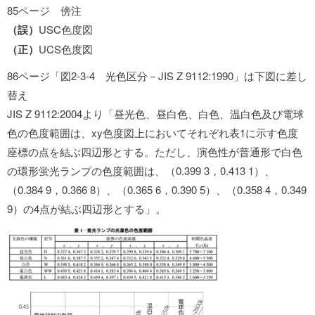
85ページ 傍注
（誤）
USC色度図
（正）
UCS色度図
86ページ「図2-3-4 光色区分－JIS Z 9112:1990」は下図に差し
替え
JIS Z 9112:2004より「昼光色、昼白色、白色、温白色及び電球
色の色度範囲は、xy色度図上においてそれぞれ表1に示す色度
座標の点を結ぶ四辺形とする。ただし、演色性が普通形で白色
の環形蛍光ランプの色度範囲は、（0.399 3，0.413 1）、
（0.384 9，0.366 8）、（0.365 6，0.390 5）、（0.358 4，0.349
9）の4点が結ぶ四辺形とする」。