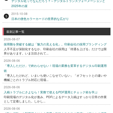
デジタル化ってなんだろう？～デジタルトランスフォーメーションと
2025年の崖
2015-10-08
5
日本の便色カラーカードの世界的な広がり
最新記事一覧
2026-08-07
採用難を突破する鍵は「魅力の見える化」。印刷会社の採用ブランディング
人手不足が深刻化するなか、印刷会社の採用は「待遇を上げる」だけでは限
界があります。いま注目されて...
2026-08-06
「導入しただけ」で終わらせない！現場の業務を変革するデジタル印刷運用
術
「導入したけれど、いまいち使いこなせていない」「オフセットとの違いや
機械ごとのトラブル対応に現場...
2026-08-06
入稿トラブルにさよなら！実務で使えるPDF運用とチェック術を学ぶ
印刷現場のデジタル化が進み、PDFによるデータ入稿はすっかり日常の作業
として定着しました。しかし...
2026-08-06