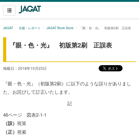
JAGAT
出版・レポート
JAGAT Book Store
『眼・色・光』 初版第2刷 正誤表
『眼・色・光』 初版第2刷 正誤表
掲載日：2018年10月23日
『眼・色・光』（初版第2刷）に以下のような誤りがありまし
た。お詫びして訂正いたします。
記
46ページ 図表2-1-1
（誤）
視策
（正）
視索