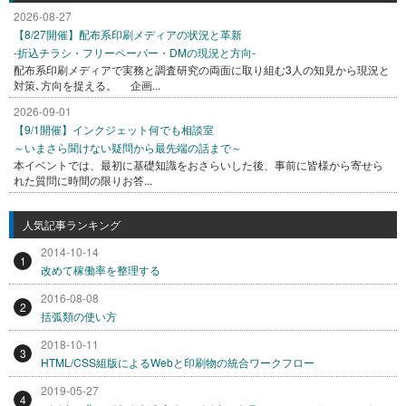
2026-08-27
【8/27開催】配布系印刷メディアの状況と革新
-折込チラシ・フリーペーパー・DMの現況と方向-
配布系印刷メディアで実務と調査研究の両面に取り組む3人の知見から現況と
対策､方向を捉える。 企画...
2026-09-01
【9/1開催】インクジェット何でも相談室
～いまさら聞けない疑問から最先端の話まで～
本イベントでは、最初に基礎知識をおさらいした後、事前に皆様から寄せら
れた質問に時間の限りお答...
人気記事ランキング
2014-10-14
1
改めて稼働率を整理する
2016-08-08
2
括弧類の使い方
2018-10-11
3
HTML/CSS組版によるWebと印刷物の統合ワークフロー
2019-05-27
4