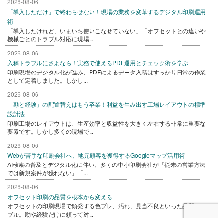
2026-08-06
「導入しただけ」で終わらせない！現場の業務を変革するデジタル印刷運用
術
「導入したけれど、いまいち使いこなせていない」「オフセットとの違いや
機械ごとのトラブル対応に現場...
2026-08-06
入稿トラブルにさよなら！実務で使えるPDF運用とチェック術を学ぶ
印刷現場のデジタル化が進み、PDFによるデータ入稿はすっかり日常の作業
として定着しました。しかし...
2026-08-06
「勘と経験」の配置替えはもう卒業！利益を生み出す工場レイアウトの標準
設計法
印刷工場のレイアウトは、生産効率と収益性を大きく左右する非常に重要な
要素です。しかし多くの現場で...
2026-08-06
Webが苦手な印刷会社へ。地元顧客を獲得するGoogleマップ活用術
AI検索の普及とデジタル化に伴い、多くの中小印刷会社が「従来の営業方法
では新規案件が獲れない」「...
2026-08-06
オフセット印刷の品質を根本から変える
オフセットの印刷現場で頻発する色ブレ、汚れ、見当不良といった品質トラ
ブル。勘や経験だけに頼って対...