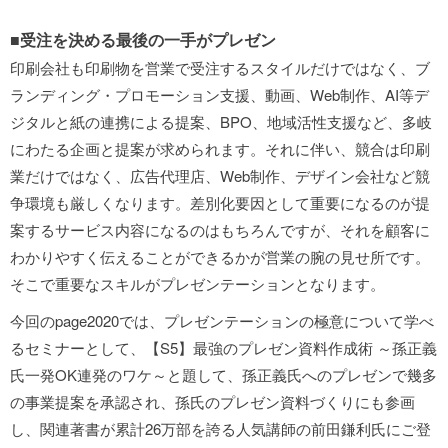
■受注を決める最後の一手がプレゼン
印刷会社も印刷物を営業で受注するスタイルだけではなく、ブ
ランディング・プロモーション支援、動画、Web制作、AI等デ
ジタルと紙の連携による提案、BPO、地域活性支援など、多岐
にわたる企画と提案が求められます。それに伴い、競合は印刷
業だけではなく、広告代理店、Web制作、デザイン会社など競
争環境も厳しくなります。差別化要因として重要になるのが提
案するサービス内容になるのはもちろんですが、それを顧客に
わかりやすく伝えることができるかが営業の腕の見せ所です。
そこで重要なスキルがプレゼンテーションとなります。
今回のpage2020では、プレゼンテーションの極意について学べ
るセミナーとして、【S5】最強のプレゼン資料作成術 ～孫正義
氏一発OK連発のワケ～と題して、孫正義氏へのプレゼンで幾多
の事業提案を承認され、孫氏のプレゼン資料づくりにも参画
し、関連著書が累計26万部を誇る人気講師の前田鎌利氏にご登