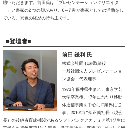
壇いただきます。前田氏は「プレゼンテーションクリエイタ
ー」と書家の2 つの顔があり、6～7 割が書家としての活動をし
ている、異色の経歴の持ち主です。
■登壇者■
前田 鎌利 氏
株式会社固 代表取締役
一般社団法人プレゼンテーショ
ン協会 代表理事
1973年福井県生まれ。東京学芸
大学卒業後、17年にわたり移動
体通信事業を中心にIT業界に従
事。2010年に孫正義社長（現会
長）の後継者育成機関であるソフトバンクアカデミア第1期生に
選考され初年度第1位を獲得。孫正義社長に直接プレゼンして幾