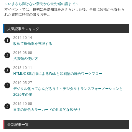
～いまさら聞けない疑問から最先端の話まで～
本イベントでは、最初に基礎知識をおさらいした後、事前に皆様から寄せら
れた質問に時間の限りお答...
人気記事ランキング
2014-10-14
1
改めて稼働率を整理する
2016-08-08
2
括弧類の使い方
2018-10-11
3
HTML/CSS組版によるWebと印刷物の統合ワークフロー
2019-05-27
4
デジタル化ってなんだろう？～デジタルトランスフォーメーションと
2025年の崖
2015-10-08
5
日本の便色カラーカードの世界的な広がり
最新記事一覧