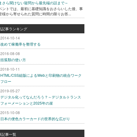
まさら聞けない疑問から最先端の話まで～
ベントでは、最初に基礎知識をおさらいした後、事
皆様から寄せられた質問に時間の限りお答...
気記事ランキング
2014-10-14
改めて稼働率を整理する
2016-08-08
括弧類の使い方
2018-10-11
HTML/CSS組版によるWebと印刷物の統合ワーク
フロー
2019-05-27
デジタル化ってなんだろう？～デジタルトランス
フォーメーションと2025年の崖
2015-10-08
日本の便色カラーカードの世界的な広がり
新記事一覧