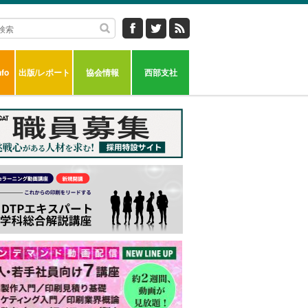
fo
出版/レポート
協会情報
西部支社