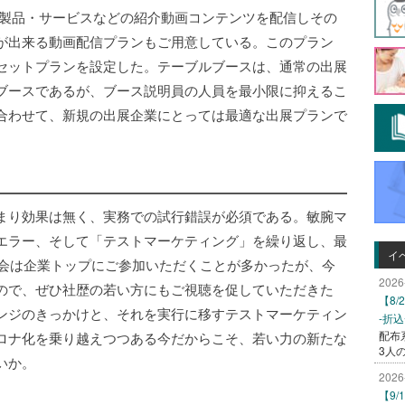
貴社の製品・サービスなどの紹介動画コンテンツを配信しその
が出来る動画配信プランもご用意している。このプラン
セットプランを設定した。テーブルブースは、通常の出展
ブースであるが、ブース説明員の人員を最小限に抑えるこ
合わせて、新規の出展企業にとっては最適な出展プランで
まり効果は無く、実務での試行錯誤が必須である。敏腕マ
エラー、そして「テストマーケティング」を繰り返し、最
イ
大会は企業トップにご参加いただくことが多かったが、今
2026
ので、ぜひ社歴の若い方にもご視聴を促していただきた
【8
ンジのきっかけと、それを実行に移すテストマーケティン
-折
配布
ロナ化を乗り越えつつある今だからこそ、若い力の新たな
3人
いか。
2026
【9