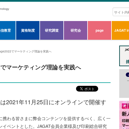
通信教育
資格制度
研究調査
研究会
page
JAGAT in
とpage2022でマーケティング理論を実践へ
2022でマーケティング理論を実践へ
」は2021年11月25日にオンラインで開催す
に携わる皆さまに弊会コンテンツを提供するべく、広く一
イベントとした。JAGAT会員企業様及び印刷総合研究