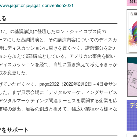
/www.jagat.or.jp/jagat_convention2021
える
ge2017」の基調講演に登壇したロン・ジェイコブス氏の
をテーマにした基調講演と、その講演内容についてのディスカ
特にディスカッションに重きを置くべく、講演部分を2つ
ョンを加えて2部構成としている。アメリカの事例を聞い
ディスカッションを経て、自社に置き換えて考えるきっか
成を変更した。
ただくべく、page2022（2022年2月2日～4日＠サン
した。まず展示会場に「デジタルマーケティングサービス
デジタルマーケティング関連サービスを展開する企業を広
市場の創出、顧客の創造と捉えて、幅広い業種から様々な
ジをサポート