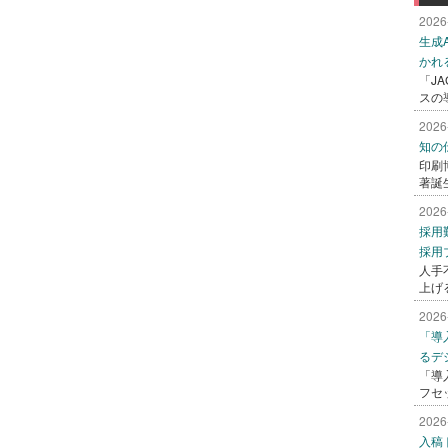
2026
生成
かれ
「J
スの
2026
知の
印刷
著誕
2026
採用
採用
人手
上げ
2026
「導
るデ
「導
フセ
2026
入稿