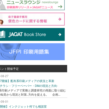
ベント開催予定
-08-27
/27開催】配布系印刷メディアの状況と革新
込チラシ・フリーペーパー・DMの現況と方向-
系印刷メディアで実務と調査研究の両面に取り組む
の知見から現況と対策､方向を捉える。 企画...
-09-01
/1開催】インクジェット何でも相談室