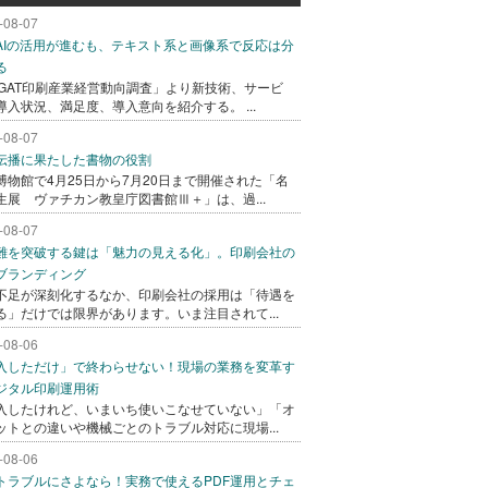
-08-07
AIの活用が進むも、テキスト系と画像系で反応は分
る
AGAT印刷産業経営動向調査」より新技術、サービ
導入状況、満足度、導入意向を紹介する。 ...
-08-07
伝播に果たした書物の役割
博物館で4月25日から7月20日まで開催された「名
生展 ヴァチカン教皇庁図書館Ⅲ＋」は、過...
-08-07
難を突破する鍵は「魅力の見える化」。印刷会社の
ブランディング
不足が深刻化するなか、印刷会社の採用は「待遇を
る」だけでは限界があります。いま注目されて...
-08-06
入しただけ」で終わらせない！現場の業務を変革す
ジタル印刷運用術
入したけれど、いまいち使いこなせていない」「オ
ットとの違いや機械ごとのトラブル対応に現場...
-08-06
トラブルにさよなら！実務で使えるPDF運用とチェ