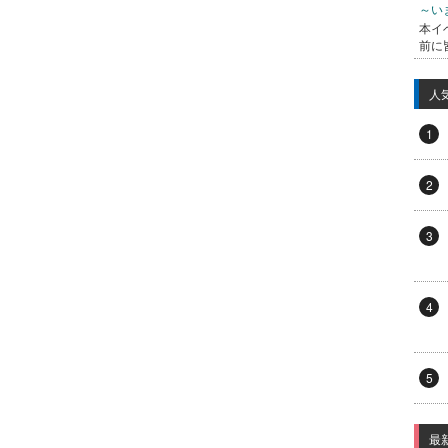
～い
本イ
前に
人
1
2
3
4
5
最