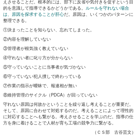
えさせることだ。根本的には、部下に反省や気付きを促すという目
的を意識して指導できるかどうかである。
ルールを守れない場合
は、原因を探求することが肝心
だ。原因は、いくつかのパターンに
整理できる。
①決まったことを知らない、忘れてしまった。
②内容を理解していない
③管理者が根気強く教えていない
④守れない者に叱り方が分からない
⑤守っていないことに当事者が気づかない
⑥守っていない犯人捜しで終わっている
⑦作業の指示が曖昧で、報連相が無い
⑧維持管理のサイクル（PDCA）が回っていない
守れない原因は何故かということを繰り返し考えることが重要だ。
そして、原因に合わせて対処するのだ。考えることによって理性的
に対応することへも繋がる。考えさせることを学ぶのだ。指導の仕
方を身に着けることで人材が育ち工場の競争力に繋がる。
（ＣＳ部 古谷芸文）