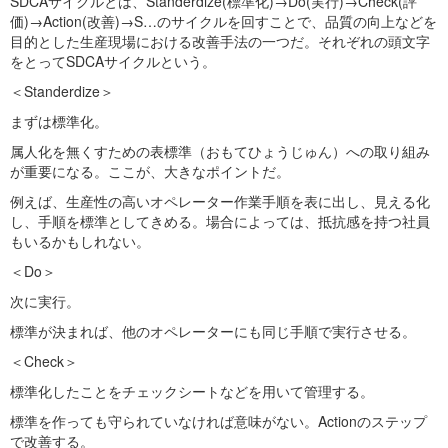
SDCAサイクルとは、Standerdize(標準化)→Do(実行)→Check(評
価)→Action(改善)→S…のサイクルを回すことで、品質の向上などを
目的とした生産現場における改善手法の一つだ。それぞれの頭文字
をとってSDCAサイクルという。
＜Standerdize＞
まずは標準化。
属人化を無くすための表標準（おもてひょうじゅん）への取り組み
が重要になる。ここが、大きなポイントだ。
例えば、生産性の高いオペレーター作業手順を表に出し、見える化
し、手順を標準としてきめる。場合によっては、抵抗感を持つ社員
もいるかもしれない。
＜Do＞
次に実行。
標準が決まれば、他のオペレーターにも同じ手順で実行させる。
＜Check＞
標準化したことをチェックシートなどを用いて管理する。
標準を作っても守られていなければ意味がない。Actionのステップ
で改善する。