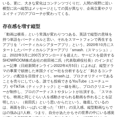
いる。更に、大きな変化はコンテンツづくりだ。人間の視野に近い
横型に比べ縦型はメッセージとしての質が異なり、企画立案やクリ
エイティブのアプローチが変わってくる。
存在感を増す縦型
「動画は横長」という常識が変わりつつある。英語で縦型の意味を
持つ単語をバーティカルと言い、それをスマートフォンで再生する
アプリを「バーティカルシアターアプリ」という。2020年10月にス
タートしたバーティカルシアターアプリ「smash.（スマッシュ）」
は、2022年3月に200万ダウンロードを超えた。サービスを提供する
SHOWROOM株式会社の前田裕二氏（代表取締役社長）のインタビ
ュー記事（日経新聞オンライン2022年4月5日）によれば、縦型ドラ
マの事業で頓挫した米国クイビー社を分析するなど「刺さるコンテ
ンツ」の配信を目指すという。smash.は、プロクオリティーである
ことを売りにしている。誰でも投稿できるYouTube（ユーチュー
ブ）やTikTok（ティックトック）と一線を画し、プロのクリエータ
ーが制作し、プロのアーティストやタレントが出演する。「スマホ
でも、映画と同じぐらい人を感動させられる動画を作れることを証
明したい」（前田氏）という思いからだという。徹底しているの
は、画面を目いっぱいに使った「1対1」の没入感。縦型動画ならで
はの強みは1人称、つまり、自分があたかもその世界の中にいる感覚