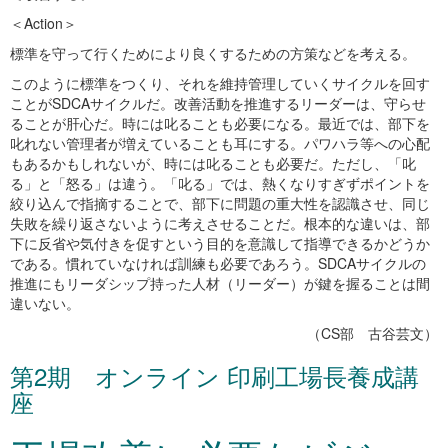
＜Action＞
標準を守って行くためにより良くするための方策などを考える。
このように標準をつくり、それを維持管理していくサイクルを回す
ことがSDCAサイクルだ。改善活動を推進するリーダーは、守らせ
ることが肝心だ。時には叱ることも必要になる。最近では、部下を
叱れない管理者が増えていることも耳にする。パワハラ等への心配
もあるかもしれないが、時には叱ることも必要だ。ただし、「叱
る」と「怒る」は違う。「叱る」では、熱くなりすぎずポイントを
絞り込んで指摘することで、部下に問題の重大性を認識させ、同じ
失敗を繰り返さないように考えさせることだ。根本的な違いは、部
下に反省や気付きを促すという目的を意識して指導できるかどうか
である。慣れていなければ訓練も必要であろう。SDCAサイクルの
推進にもリーダシップ持った人材（リーダー）が鍵を握ることは間
違いない。
（CS部 古谷芸文）
第2期 オンライン 印刷工場長養成講
座