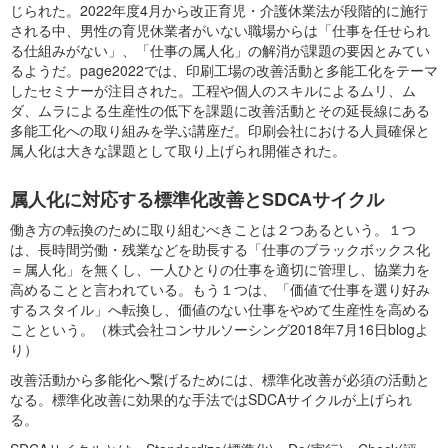
じられた。2022年度4月から改正育児・介護休業法が段階的に施行
される中、男性の育児休業者がいない職場からは「仕事を任せられ
る仕組みがない」、「仕事の属人化」の解消が課題の要因とみてい
るようだ。page2022では、印刷工場の改善活動と多能工化をテーマ
したセミナーが注目された。工程や個人のスキルによるムリ、ム
ダ、ムラによる生産性の低下を課題に改善活動とその延長線にある
多能工化への取り組みを学ぶ講座だ。印刷会社における人員確保と
属人化は大きな課題として取り上げられ開催された。
属人化に対応する標準化改善とSDCAサイクル
働き方の転換のために取り組むべきことは２つあるという。１つ
は、長時間労働・残業などを助長する「仕事のブラックボックス化
＝属人化」を無くし、一人ひとりの仕事を適切に管理し、協業力を
高めることと言われている。もう１つは、「価値で仕事を選り好み
するスタイル」へ転換し、価値のない仕事をやめて生産性を高める
ことという。（株式会社コンサルソーシング2018年7月16日blogよ
り）
改善活動から多能化へ繋げるためには、標準化改善が必須の活動と
なる。標準化改善に効果的な手法ではSDCAサイクルが上げられ
る。