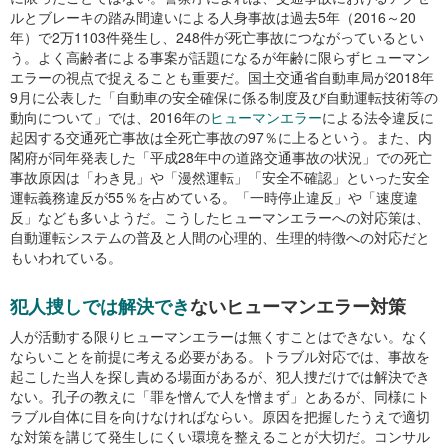
ルとブレーキの踏み間違いによる人身事故は過去5年（2016～20
年）で2万1103件発生し、248件が死亡事故につながっているとい
う。よく高齢者による事案が話題になるが年齢に限らずヒューマン
エラーの視点で捉えることも重要だ。国土交通省自動車局が2018年
9月に公表した「自動車の安全確保に係る制度及び自動運転技術等の
動向について」では、2016年の
ヒューマンエラー
による法令違反に
起因する交通死亡事故は全死亡事故の97％に上るという。また、内
閣府が同年発表した「平成28年中の道路交通事故の状況」での死亡
事故原因は「わき見」や「漫然運転」「安全不確認」といった安全
運転義務違反が55％を占めている。「一時停止違反」や「速度違
反」なども多いようだ。こうしたヒューマンエラーへの対応策は、
自動運転システムの普及と人間の心理的、生理的特徴への対応だと
もいわれている。
犯人捜しでは解決でき
ないヒューマンエラー対策
人が活動する限りヒューマンエラーは無くすことはできない。なく
ならいことを前提に考える必要がある。トラブル対応では、事故を
起こした当人を探し責める場面があるが、犯人捜だけでは解決でき
ない。孔子の教えに「罪を憎んで人を憎まず」とあるが、同様にト
ラブル自体に目を向けなければならい。原因を把握したうえで適切
な対策を講じて発生しにくい環境を整えることが大切だ。コンサル