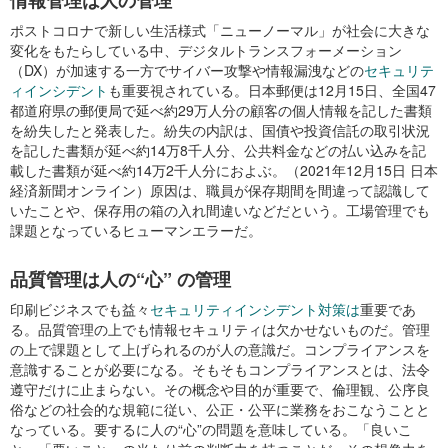
情報管理は人の管理
ポストコロナで新しい生活様式「ニューノーマル」が社会に大きな
変化をもたらしている中、デジタルトランスフォーメーション
（DX）が加速する一方でサイバー攻撃や情報漏洩などの
セキュリテ
ィインシデント
も重要視されている。日本郵便は12月15日、全国47
都道府県の郵便局で延べ約29万人分の顧客の個人情報を記した書類
を紛失したと発表した。紛失の内訳は、国債や投資信託の取引状況
を記した書類が延べ約14万8千人分、公共料金などの払い込みを記
載した書類が延べ約14万2千人分におよぶ。（2021年12月15日 日本
経済新聞オンライン）原因は、職員が保存期間を間違って認識して
いたことや、保存用の箱の入れ間違いなどだという。工場管理でも
課題となっているヒューマンエラーだ。
品質管理は人の“心” の管理
印刷ビジネスでも益々
セキュリティインシデント対策は
重要であ
る。品質管理の上でも情報セキュリティは欠かせないものだ。管理
の上で課題として上げられるのが人の意識だ。コンプライアンスを
意識することが必要になる。そもそもコンプライアンスとは、法令
遵守だけに止まらない。その概念や目的が重要で、倫理観、公序良
俗などの社会的な規範に従い、公正・公平に業務をおこなうことと
なっている。要するに人の“心”の問題を意味している。「良いこ