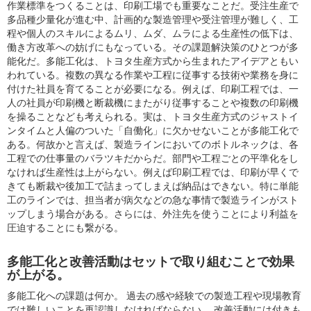
作業標準をつくることは、印刷工場でも重要なことだ。受注生産で
多品種少量化が進む中、計画的な製造管理や受注管理が難しく、工
程や個人のスキルによるムリ、ムダ、ムラによる生産性の低下は、
働き方改革への妨げにもなっている。その課題解決策のひとつが多
能化だ。多能工化は、トヨタ生産方式から生まれたアイデアともい
われている。複数の異なる作業や工程に従事する技術や業務を身に
付けた社員を育てることが必要になる。例えば、印刷工程では、一
人の社員が印刷機と断裁機にまたがり従事することや複数の印刷機
を操ることなども考えられる。実は、トヨタ生産方式のジャストイ
ンタイムと人偏のついた「自働化」に欠かせないことが多能工化で
ある。何故かと言えば、製造ラインにおいてのボトルネックは、各
工程での仕事量のバラツキだからだ。部門や工程ごとの平準化をし
なければ生産性は上がらない。例えば印刷工程では、印刷が早くで
きても断裁や後加工で詰まってしまえば納品はできない。特に単能
工のラインでは、担当者が病欠などの急な事情で製造ラインがスト
ップしまう場合がある。さらには、外注先を使うことにより利益を
圧迫することにも繋がる。
多能工化と改善活動はセットで取り組むことで効果
が上がる。
多能工化への課題は何か。 過去の感や経験での製造工程や現場教育
では難しいことを再認識しなければならない。 改善活動には付きも