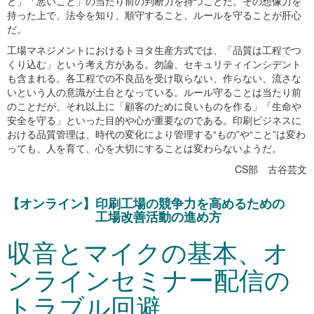
と」「悪いこと」の当たり前の判断力を持つことだ。その想像力を
持った上で、法令を知り、順守すること、ルールを守ることが肝心
だ。
工場マネジメントにおけるトヨタ生産方式では、「品質は工程でつ
くり込む」という考え方がある。勿論、セキュリティインシデント
も含まれる。各工程での不良品を受け取らない、作らない、流さな
いという人の意識が土台となっている。ルール守ることは当たり前
のことだが、それ以上に「顧客のために良いものを作る」「生命や
安全を守る」といった目的や心が重要なのである。印刷ビジネスに
おける品質管理は、時代の変化により管理する“もの”や“こと”は変わ
っても、人を育て、心を大切にすることは変わらないようだ。
CS部 古谷芸文
【オンライン】印刷工場の競争力を高めるための
工場改善活動の進め方
収音とマイクの基本、オ
ンラインセミナー配信の
トラブル回避