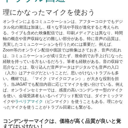
理にかなったマイクを使おう
オンラインによるコミュニケーションは、アフターコロナでもデジ
タル化の潮流は加速し、様々な手法や手段が進化すると考えられ
る。ライブも含めた映像配信では、印刷メディアとは異なり、時間
軸の概念や音声収録などの難しい部分がある。特に音声の品質は、
充実したコミュニケーションを行うためには重要だ。例えば、
Zoom等のオンライン配信や面談では映像はさておき、音声の乱れ
は、コミュニケーションが成り立たず、致命的でお手上げになった
経験を持っている方もいるだろう。筆者も経験がある。音の収録で
厄介なことは、取り込んだ音声データはデジタルでも音声の入口
（入力）はアナログだということだ。思いがけないトラブルも多
い。機材では、「マイク（マイクロフォン）」が大きな役割を担
う。当JAGATでも配信内容に応じてマイクを使い分けている。例え
ば、オンラインセミナーでは、感度の高いコンデンサー型のマイク
を使い、会場受講者もいるハイブリッド配信では、ダイナミックマ
イクや
ラベリアマイク
（ピンマイク）を使うこともある。理にかな
ったマイクを使うことがトラブル回避にも繋がる。
コンデンサーマイクは、価格が高く品質が良いと覚
えてはいけない！