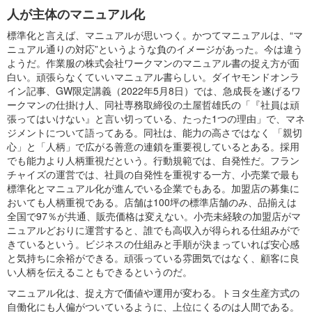
人が主体のマニュアル化
標準化と言えば、マニュアルが思いつく。かつてマニュアルは、“マ
ニュアル通りの対応”というような負のイメージがあった。今は違う
ようだ。作業服の株式会社ワークマンのマニュアル書の捉え方が面
白い。頑張らなくていいマニュアル書らしい。ダイヤモンドオンラ
イン記事、GW限定講義（2022年5月8日）では、急成長を遂げるワ
ークマンの仕掛け人、同社専務取締役の土屋哲雄氏の「『社員は頑
張ってはいけない』と言い切っている、たった1つの理由」で、マネ
ジメントについて語ってある。同社は、能力の高さではなく 「親切
心」と「人柄」で広がる善意の連鎖を重要視しているとある。採用
でも能力より人柄重視だという。行動規範では、自発性だ。フラン
チャイズの運営では、社員の自発性を重視する一方、小売業で最も
標準化とマニュアル化が進んでいる企業でもある。加盟店の募集に
おいても人柄重視である。店舗は100坪の標準店舗のみ、品揃えは
全国で97％が共通、販売価格は変えない。小売未経験の加盟店がマ
ニュアルどおりに運営すると、誰でも高収入が得られる仕組みがで
きているという。ビジネスの仕組みと手順が決まっていれば安心感
と気持ちに余裕ができる。頑張っている雰囲気ではなく、顧客に良
い人柄を伝えることもできるというのだ。
マニュアル化は、捉え方で価値や運用が変わる。トヨタ生産方式の
自働化にも人偏がついているように、上位にくるのは人間である。