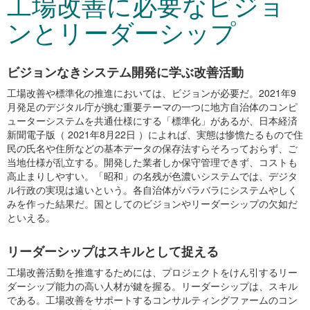
工場改善に必要なビジョ
ンとリーダーシップ
ビジョンなきシステム開発に学ぶ改善活動
工場改善や標準化の推進においては、ビジョンが必要だ。2021年9
月発足のデジタル庁が挑む重要テーマの一つに地方自治体のコンピ
ューターシステムを共通仕様にする「標準化」があるが、日本経済
新聞電子版（ 2021年8月22日 ）によれば、実態は惨憺たるもので住
民の氏名や住所などの基本データの保存法すらそろっておらず、ご
当地仕様が乱立する。開発した業者しか保守管理できず、コストも
高止まりしやすい。「昭和」の名残が色濃いシステムでは、デジタ
ル行政の実現は遠いという。各自治体がバラバラにシステムやしく
みを作った結果だ。国としてのビジョンやリーダーシップの欠如だ
といえる。
リーダーシップはスキルとして捉える
工場改善活動を推進するためには、プロジェクトをけん引するリー
ダーシップ能力の高い人材が鍵を握る。リーダーシップは、スキル
である。工場改善をサポートするコンサルティングファームのコン