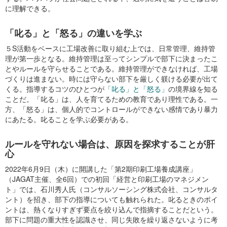
に理解できる。
「叱る」と「怒る」の違いを学ぶ
５S活動をベースに工場改善に取り組む上では、日常管理、維持管
理が第一歩となる。維持管理は至ってシンプルで部下に決まったこ
とやルールを守らせることである。維持管理ができなければ、工場
づくりは進まない。時には守らない部下を厳しく躾ける必要が出て
くる。指導するコツのひとつが
「叱る」と「怒る」
の境界線を知る
ことだ。「叱る」は、人を育てるための教育であり理性である。一
方、「怒る」は、個人的でコントロールができない感情であり暴力
にあたる。叱ることを学ぶ必要がある。
ルールを守れない場合は、原因を探求することが肝
心
2022年6月9日（木）に開講した「第2期印刷工場養成講座」
（JAGAT主催、全6回）での初回「経営と印刷工場のマネジメン
ト」では、石川秀人氏（コンサルソーシング株式会社、コンサルタ
ント）を招き、部下の指導についても触れられた。叱るときのポイ
ントは、熱くなりすぎず要点を絞り込んで指摘することだという。
部下に問題の重大性を認識させ、同じ失敗を繰り返さないように考