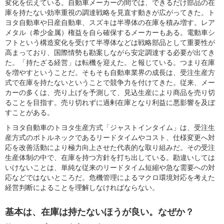
変化を伝えている。自動車メーカーの間では、できるだけ部品の在
庫を持たない効率重視の調達戦略を見直す動きが広がってきた。ト
ヨタ自動車や日産自動車、スズキは半導体の在庫を積み増す。レア
メタル（希少金属）権益を自ら確保するメーカーもある。電動車シ
フトという構造変化を受けて半導体などは戦略部品として重要性が
高まっており、国際情勢も勘案しながら安定調達する必要が出てき
た。「持たざる経営」は転機を迎えた。と報じている。つまり在庫
を増やすということだ。そもそも自動車業界の成長は、受注生産方
式で在庫を持たないということで競争力を付けてきた。従来、メー
カーの多くは、売り上げを予測して、見込生産により商品を売り切
ることを目指す。売り切れずに過剰在庫となり利益に悪影響を及ぼ
すことがある。
トヨタ自動車のトヨタ生産方式「ジャストインタイム」は、受注生
産方式のボトルネックであるリードタイムやコスト、仕様変更へ対
応を改善活動により極力向上させた代表的な取り組みだ。その受注
生産体制の中で、在庫を持つ方針を打ち出している。勘違いしては
いけないことは、単純な従来のリードタイム短縮や急な需要への対
応などではないところだ。危機管理によるマクロ環境対応を考えた
経営判断によることを理解しなければならない。
基本は、在庫は持たないほうが良い。なぜか？