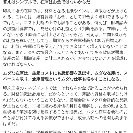
答えはシンプルで、在庫はお金ではないからだ
印刷工場の在庫では、材料となる用紙やインキ、刷版などが上げら
れる。これらは、経営資源「お金」として都合よく運用できるもの
ではない。コスト判断の上でも誤ることがある。例えば、財務諸表
の損益計算書では、見せかけの利益となり判断を誤る。在庫は、売
れないかぎり原価には計上されないからだ。例えば、年間100万円
の利益を稼いだとしても、期首からの在庫残高が100万円増えれ
ば、利益が在庫に形を変えただけでお金は全く増えていないことに
なる。また、会社の懐具合（ふところぐあい）である貸借対照表、
資産の部「棚卸資産」に計上されるが、お金ではないことを認識し
なければならい。
ムダな在庫は、生産コストにも悪影響を及ぼす。ムダな在庫は、ス
ペースを取り、倉庫管理というムダな仕事も増やすことになる。
印刷工場のマネジメントでは、それらをお金で計ることが求められ
る。財務知識は必須だ。だからといって、簿記の資格を取得しなけ
ればならないということでもない。管理会計やマクロ会計的な見識
が土台となる。工場に纏わる原価の科目を理解し、お金の動きと生
産現場の業務を繋げ把握することが必要だ。ムダな在庫を会社のお
金と結び付けて考える習慣ができれば、改善活動への意識も高まる
はずだ。
オンライン印刷工場長養成講座（JAGAT主催）第1回目は、トヨタ