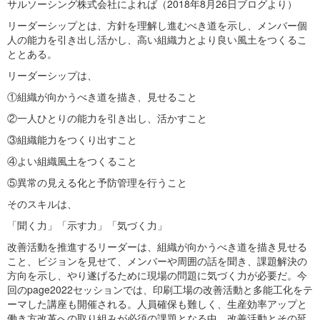
サルソーシング株式会社によれば（2018年8月26日ブログより）
リーダーシップとは、方針を理解し進むべき道を示し、メンバー個
人の能力を引き出し活かし、高い組織力とより良い風土をつくるこ
ととある。
リーダーシップは、
①組織が向かうべき道を描き、見せること
②一人ひとりの能力を引き出し、活かすこと
③組織能力をつくり出すこと
④よい組織風土をつくること
⑤異常の見える化と予防管理を行うこと
そのスキルは、
「聞く力」「示す力」「気づく力」
改善活動を推進するリーダーは、組織が向かうべき道を描き見せる
こと、ビジョンを見せて、メンバーや周囲の話を聞き、課題解決の
方向を示し、やり遂げるために現場の問題に気づく力が必要だ。今
回のpage2022セッションでは、印刷工場の改善活動と多能工化をテ
ーマした講座も開催される。人員確保も難しく、生産効率アップと
働き方改革への取り組みが必須の課題となる中、改善活動とその延