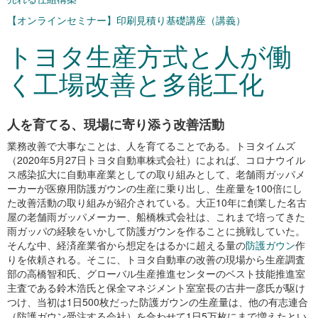
【オンラインセミナー】印刷見積り基礎講座（講義）
トヨタ生産方式と人が働
く工場改善と多能工化
人を育てる、現場に寄り添う改善活動
業務改善で大事なことは、人を育てることである。トヨタイムズ
（2020年5月27日トヨタ自動車株式会社）によれば、コロナウイル
ス感染拡大に自動車産業としての取り組みとして、老舗雨ガッパメ
ーカーが医療用防護ガウンの生産に乗り出し、生産量を100倍にし
た改善活動の取り組みが紹介されている。大正10年に創業した名古
屋の老舗雨ガッパメーカー、船橋株式会社は、これまで培ってきた
雨ガッパの経験をいかして防護ガウンを作ることに挑戦していた。
そんな中、経済産業省から想定をはるかに超える量の
防護ガウン
作
りを依頼される。そこに、トヨタ自動車の改善の現場から生産調査
部の高橋智和氏、グローバル生産推進センターのベスト技能推進室
主査である鈴木浩氏と保全マネジメント室室長の古井一彦氏が駆け
つけ、当初は1日500枚だった防護ガウンの生産量は、他の有志連合
（防護ガウン受注する会社）を合わせて1日5万枚にまで増えたとい