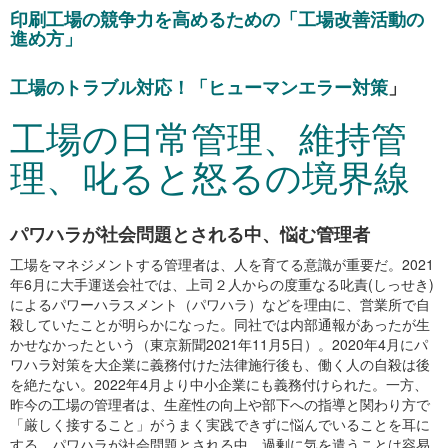
印刷工場の競争力を高めるための「工場改善活動の
進め方」
工場のトラブル対応！「ヒューマンエラー対策
」
工場の日常管理、維持管
理、叱ると怒るの境界線
パワハラが社会問題とされる中、悩む管理者
工場をマネジメントする管理者は、人を育てる意識が重要だ。2021
年6月に大手運送会社では、上司２人からの度重なる叱責(しっせき)
によるパワーハラスメント（パワハラ）などを理由に、営業所で自
殺していたことが明らかになった。同社では内部通報があったが生
かせなかったという（東京新聞2021年11月5日）。2020年4月にパ
ワハラ対策を大企業に義務付けた法律施行後も、働く人の自殺は後
を絶たない。2022年4月より中小企業にも義務付けられた。一方、
昨今の工場の管理者は、生産性の向上や部下への指導と関わり方で
「厳しく接すること」がうまく実践できずに悩んでいることを耳に
する。パワハラが社会問題とされる中、過剰に気を遣うことは容易