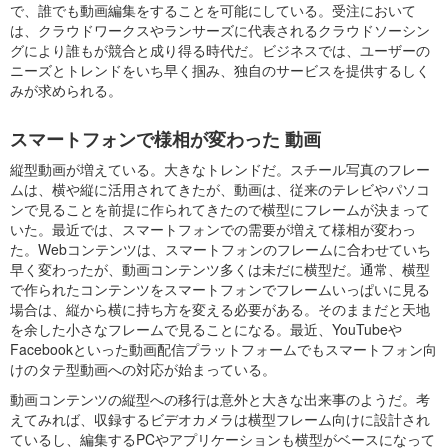
で、誰でも動画編集をすることを可能にしている。受注において
は、クラウドワークスやランサーズに代表されるクラウドソーシン
グにより誰もが競合と成り得る時代だ。ビジネスでは、ユーザーの
ニーズとトレンドをいち早く掴み、独自のサービスを提供するしく
みが求められる。
スマートフォンで様相が変わった 動画
縦型動画が増えている。大きなトレンドだ。スチール写真のフレー
ムは、横や縦に活用されてきたが、動画は、従来のテレビやパソコ
ンで見ることを前提に作られてきたので横型にフレームが決まって
いた。最近では、スマートフォンでの需要が増えて様相が変わっ
た。Webコンテンツは、スマートフォンのフレームに合わせていち
早く変わったが、動画コンテンツ多くは未だに横型だ。通常、横型
で作られたコンテンツをスマートフォンでフレームいっぱいに見る
場合は、縦から横に持ち方を変える必要がある。そのままだと天地
を余した小さなフレームで見ることになる。最近、YouTubeや
Facebookといった動画配信プラットフォームでもスマートフォン向
けのタテ型動画への対応が始まっている。
動画コンテンツの縦型への移行は意外と大きな出来事のようだ。考
えてみれば、収録するビデオカメラは横型フレーム向けに設計され
ているし、編集するPCやアプリケーションも横型がベースになって