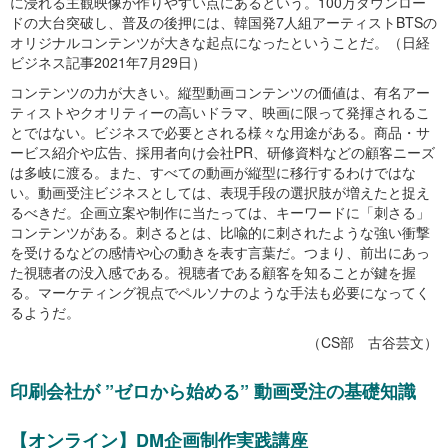
に浸れる主観映像が作りやすい点にあるという。100万ダウンロー
ドの大台突破し、普及の後押には、韓国発7人組アーティストBTSの
オリジナルコンテンツが大きな起点になったということだ。（日経
ビジネス記事2021年7月29日）
コンテンツの力が大きい。縦型動画コンテンツの価値は、有名アー
ティストやクオリティーの高いドラマ、映画に限って発揮されるこ
とではない。ビジネスで必要とされる様々な用途がある。商品・サ
ービス紹介や広告、採用者向け会社PR、研修資料などの顧客ニーズ
は多岐に渡る。また、すべての動画が縦型に移行するわけではな
い。動画受注ビジネスとしては、表現手段の選択肢が増えたと捉え
るべきだ。企画立案や制作に当たっては、キーワードに「刺さる」
コンテンツがある。刺さるとは、比喩的に刺されたような強い衝撃
を受けるなどの感情や心の動きを表す言葉だ。つまり、前出にあっ
た視聴者の没入感である。視聴者である顧客を知ることが鍵を握
る。マーケティング視点でペルソナのような手法も必要になってく
るようだ。
（CS部 古谷芸文）
印刷会社が ”ゼロから始める” 動画受注の基礎知識
【オンライン】DM企画制作実践講座