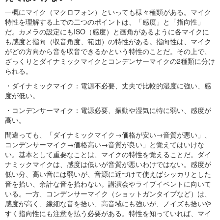
一概にマイク（マクロフォン）といっても様々種類がある。マイク
特性を理解する上での二つのポイントは、「感度」と「指向性」
だ。カメラの設定にもISO（感度）と画角があるように各マイクに
も感度と指向（収音角度、範囲）の特性がある。指向性は、マイク
がどの方向から音を収音できるかという特性のことだ。その上で、
ざっくりとダイナミックマイクとコンデンサーマイクの2種類に分け
られる。
・ダイナミックマイク：電源不必要、丈夫で比較的湿度に強い、感
度が低い。
・コンデンサーマイク：電源必要、振動や湿気に特に弱い、感度が
高い。
間違っても、「ダイナミックマイク→価格が安い→音質が悪い」、
コンデンサーマイク→価格高い→音質が良い」と覚えてはいけな
い。基本として重要なことは、マイクの特性を覚えることだ。ダイ
ナミックマイクは、感度は低いが音質が悪いわけではない。感度が
低い分、高い音には弱いが、音源に近づけて使えばシッカリとした
音を拾い、余計な音を拾わない。講演会やライブイベントに向いて
いる。一方、コンデンサーマイク（ショットガンタイプなど）は、
感度が高く、繊細な音を拾い、高音域にも強いが、ノイズも拾いや
すく指向性にも注意を払う必要がある。特性を知っていれば、マイ