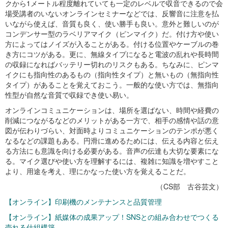
クから1メートル程度離れていても一定のレベルで収音できるので会
場受講者のいないオンラインセミナーなどでは、反響音に注意を払
いながら使えば、音質も良く、使い勝手も良い。意外と難しいのが
コンデンサー型のラベリアマイク（ピンマイク）だ。付け方や使い
方によってはノイズが入ることがある。付ける位置やケーブルの巻
き方にコツがある。更に、無線タイプになると電波の乱れや長時間
の収録になればバッテリー切れのリスクもある。ちなみに、ピンマ
イクにも指向性のあるもの（指向性タイプ）と無いもの（無指向性
タイプ）があることを覚えておこう。一般的な使い方では、無指向
性型が自然な音質で収録でき使い易い。
オンラインコミュニケーションは、場所を選ばない、時間や経費の
削減につながるなどのメリットがある一方で、相手の感情や話の意
図が伝わりづらい、対面時よりコミュニケーションのテンポが悪く
なるなどの課題もある。円滑に進めるためには、伝える内容と伝え
る方法にも意識を向ける必要がある。音声の伝達も大切な要素にな
る。マイク選びや使い方を理解するには、複雑に知識を増やすこと
より、用途を考え、理にかなった使い方を覚えることだ。
（CS部 古谷芸文）
【オンライン】印刷機のメンテナンスと品質管理
【オンライン】紙媒体の成果アップ！SNSとの組み合わせでつくる
売れる仕組構築