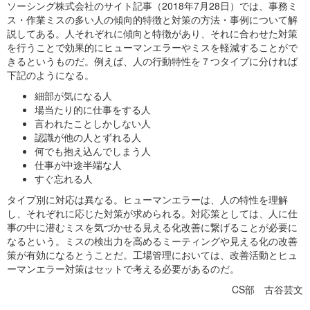
ソーシング株式会社のサイト記事（2018年7月28日）では、事務ミ
ス・作業ミスの多い人の傾向的特徴と対策の方法・事例について解
説してある。人それぞれに傾向と特徴があり、それに合わせた対策
を行うことで効果的にヒューマンエラーやミスを軽減することがで
きるというものだ。例えば、人の行動特性を７つタイプに分ければ
下記のようになる。
細部が気になる人
場当たり的に仕事をする人
言われたことしかしない人
認識が他の人とずれる人
何でも抱え込んでしまう人
仕事が中途半端な人
すぐ忘れる人
タイプ別に対応は異なる。ヒューマンエラーは、人の特性を理解
し、それぞれに応じた対策が求められる。対応策としては、人に仕
事の中に潜むミスを気づかせる見える化改善に繋げることが必要に
なるという。ミスの検出力を高めるミーティングや見える化の改善
策が有効になるとうことだ。工場管理においては、改善活動とヒュ
ーマンエラー対策はセットで考える必要があるのだ。
CS部 古谷芸文