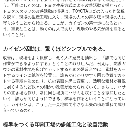
う。可能にしたのは、トヨタ生産方式による改善活動支援だった。
トヨタスタッフの改善活動の指導は、TOYOTAロゴの入った作業服
を脱ぎ、現場の生産工程に入り、現場の人々の声を聴き現場の人に
寄り添うことから始まる。ここが、カイゼンの第一歩になるとい
う。重要なことは、動くのは人であり、現場のやる気が鍵を握ると
いうことだ。
カイゼン活動は、驚くほどシンプルである。
改善は、現場をよく観察し、働く人の意見を抽出し、「誰でも同じ
作業ができるようにする」とうことの取り組みだ。例えば、防護ガ
ウンの素材生地を広げてカットするための延反台では、素材をカッ
トするラインに紙管を設置し、誰もがわかりやすく同じ位置でカッ
トする手順を決めたり、机の表面を黒に変更し、透明な素材が目視
し易くするなど数々の細かい改善が進められていく。さらに、ハサ
ミの置き場も作り、常に同じ場所にハサミを戻すことを徹底したと
いう。誰もが同じようにできる、標準を作るということになってい
く。カイゼンは、こうした一見地味で小さな工夫の積み重ねで成り
立っているのだ。
標準をつくる印刷工場の多能工化と改善活動