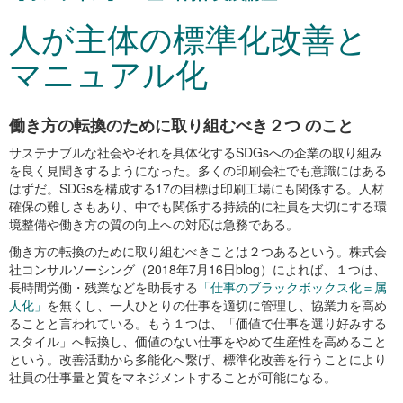
人が主体の標準化改善と
マニュアル化
働き方の転換のために取り組むべき２つ のこと
サステナブルな社会やそれを具体化するSDGsへの企業の取り組み
を良く見聞きするようになった。多くの印刷会社でも意識にはある
はずだ。SDGsを構成する17の目標は印刷工場にも関係する。人材
確保の難しさもあり、中でも関係する持続的に社員を大切にする環
境整備や働き方の質の向上への対応は急務である。
働き方の転換のために取り組むべきことは２つあるという。株式会
社コンサルソーシング（2018年7月16日blog）によれば、１つは、
長時間労働・残業などを助長する
「仕事のブラックボックス化＝属
人化」
を無くし、一人ひとりの仕事を適切に管理し、協業力を高め
ることと言われている。もう１つは、「価値で仕事を選り好みする
スタイル」へ転換し、価値のない仕事をやめて生産性を高めること
という。改善活動から多能化へ繋げ、標準化改善を行うことにより
社員の仕事量と質をマネジメントすることが可能になる。