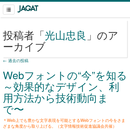
投稿者「
光山忠良
」のア
ーカイブ
←
過去の投稿
Webフォントの“今”を知る
～効果的なデザイン、利
用方法から技術動向ま
で〜
＊Web上でも豊かな文字表現を
可能とするWebフォントの今をさま
ざまな角度から取り上げる。（文字情報技術促進協議会共催）