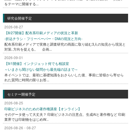
をテーマに開催する...
研究会開催予定
2026-08-27
【8/27開催】配布系印刷メディアの状況と革新
-折込チラシ・フリーペーパー・DMの現況と方向-
配布系印刷メディアで実務と調査研究の両面に取り組む3人の知見から現況と
対策､方向を捉える。 企画...
2026-09-01
【9/1開催】インクジェット何でも相談室
～いまさら聞けない疑問から最先端の話まで～
本イベントでは、最初に基礎知識をおさらいした後、事前に皆様から寄せら
れた質問に時間の限りお答...
セミナー開催予定
2026-08-25
印刷ビジネスのための著作権講座【オンライン】
そのデータ使って大丈夫？ 印刷ビジネスの注意点、生成AIと著作権など 印刷
業界では印刷物をはじめW...
2026-08-26・08-27