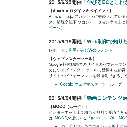
2015/6/25開催「
伸びるECとこれ
【Amazon ログイン＆ペイメント】
Amazon.co.jp アカウントに登録
ス。離脱率低下 やコンバージョン率向上に
ページ
）
2015/6/16開催「
Web制作で知り
レポート：
利用が進むWebフォント
【ウェブマスターツール】
Google 検索結果でのサイトのパフォーマ
めにウェブマスター ツールに登録する必要は
サイトのパフォーマンスを最適化できるよ
Google ウェブマスターツール
（グー
2015/4/24開催「
動画コンテンツ
【
MOOC（ムーク）
】
インターネット上で誰もが無料で受講できる大
は
JMOOC
が提供する「
gacco
」「
OUJ MO
進む「学び」のデジタル化～拡大する