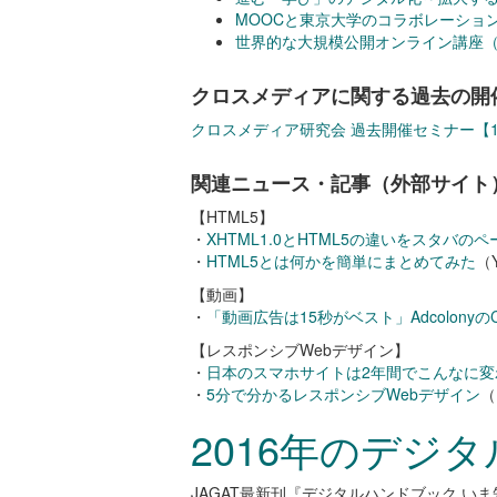
MOOCと東京大学のコラボレーショ
世界的な大規模公開オンライン講座（
クロスメディアに関する過去の開
クロスメディア研究会 過去開催セミナー【1
関連ニュース・記事（外部サイト
【HTML5】
・
XHTML1.0とHTML5の違いをスタバの
・
HTML5とは何かを簡単にまとめてみた
（Y
【動画】
・
「動画広告は15秒がベスト」Adcolon
【レスポンシブWebデザイン】
・
日本のスマホサイトは2年間でこんなに変
・
5分で分かるレスポンシブWebデザイン
（
2016年のデジ
JAGAT最新刊『デジタルハンドブック 