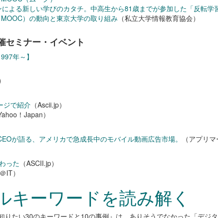
ンによる新しい学びのカタチ。中高生から81歳までが参加した「反転学
MOOC）の動向と東京大学の取り組み
（私立大学情報教育協会）
催セミナー・イベント
997年～】
）
ページで紹介
（Ascii.jp）
ahoo！Japan）
yのCEOが語る、アメリカで急成長中のモバイル動画広告市場。
（アプリマ
わった
（ASCII.jp）
＠IT）
タルキーワードを読み解く
いま知りたい30のキーワードと10の事例』は、ありそうでなかった「デ