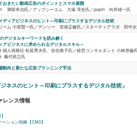
ておきたい動画広告のポイントとスマホ展開
ス 満留幸治氏／アップシーエム 大塚 淳史氏／popIn 向井雄一氏
メディアビジネスのヒント～印刷にプラスするデジタル技術
リーム 小室賢一氏／デンソー 安保正敏氏／スターティアラボ 田中次
6年のデジタルキーワードを読み解く
ィアビジネスに求められるデジタルスキル～
ト婦人画報社 松延秀夫氏、佐伯典子氏／経営コンサルタント 小林啓倫
ト 藤代裕之氏
場動向と新たな広告プランニング手法
ビジネスのヒント～印刷にプラスするデジタル技術
」
ファレンス情報
】
2】
ケーション戦略
【CM3】