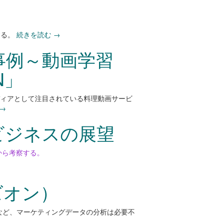
する。
続きを読む
→
事例～動画学習
N」
ディアとして注目されている料理動画サービ
→
ビジネスの展望
から考察する。
ズオン）
化」など、マーケティングデータの分析は必要不