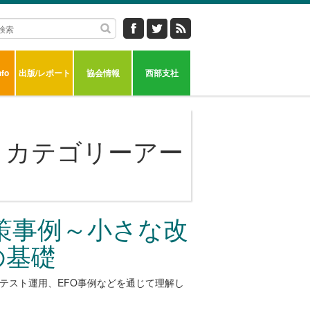
fo
出版/レポート
協会情報
西部支社
」カテゴリーアー
対策事例～小さな改
の基礎
テスト運用、EFO事例などを通じて理解し