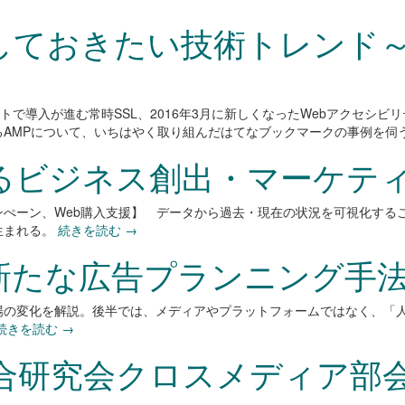
しておきたい技術トレンド～常
で導入が進む常時SSL、2016年3月に新しくなったWebアクセシビリティ規
るAMPについて、いちはやく取り組んだはてなブックマークの事例を伺
るビジネス創出・マーケテ
ンぺーン、Web購入支援】 データから過去・現在の状況を可視化する
生まれる。
続きを読む
→
新たな広告プランニング手
場の変化を解説。後半では、メディアやプラットフォームではなく、「
続きを読む
→
総合研究会クロスメディア部