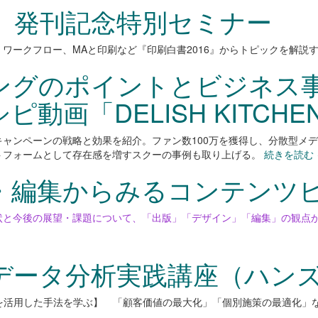
6』発刊記念特別セミナー
ワークフロー、MAと印刷など『印刷白書2016』からトピックを解説
ングのポイントとビジネス
動画「DELISH KITCHE
ャンペーンの戦略と効果を紹介。ファン数100万を獲得し、分散型メ
トフォームとして存在感を増すスクーの事例も取り上げる。
続きを読む
・編集からみるコンテンツ
状と今後の展望・課題について、「出版」「デザイン」「編集」の観点
データ分析実践講座（ハン
 Pivotを活用した手法を学ぶ】 「顧客価値の最大化」「個別施策の最適