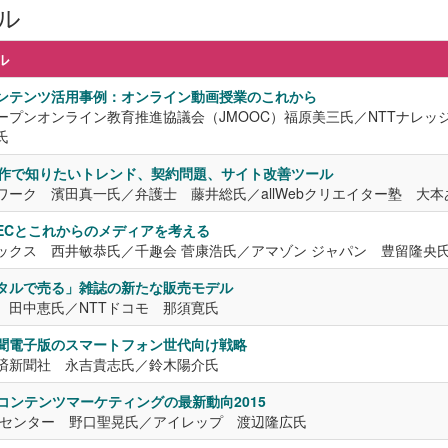
ル
ル
ンテンツ活用事例：オンライン動画授業のこれから
ープンオンライン教育推進協議会（JMOOC）福原美三氏／NTTナレッ
氏
制作で知りたいトレンド、契約問題、サイト改善ツール
ワーク 濱田真一氏／弁護士 藤井総氏／
allWebクリエイター塾 大
ECとこれからのメディアを考える
ックス 西井敏恭氏／千趣会 菅康浩氏／アマゾン ジャパン 豊留隆央
タルで売る」雑誌の新たな販売モデル
 田中恵氏／NTTドコモ 那須寛氏
聞電子版のスマートフォン世代向け戦略
済新聞社 永吉貴志氏／鈴木陽介氏
・コンテンツマーケティングの最新動向2015
Pセンター 野口聖晃氏／アイレップ 渡辺隆広氏