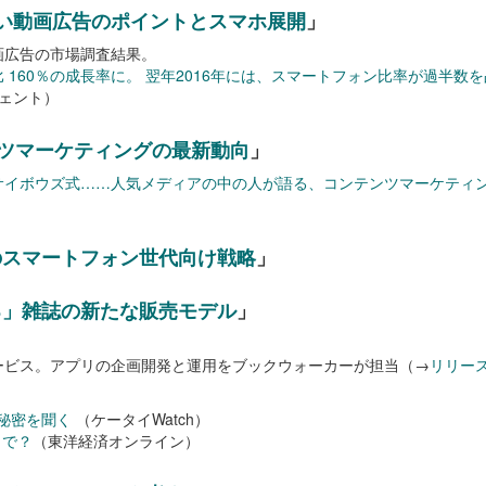
い動画広告のポイントとスマホ展開
」
画広告の市場調査結果。
 160％の成長率に。 翌年2016年には、スマートフォン比率が過半数を占め
ェント）
ンツマーケティングの最新動向
」
サイボウズ式……人気メディアの中の人が語る、コンテンツマーケティ
のスマートフォン世代向け戦略
」
る」雑誌の新たな販売モデル
」
ービス。アプリの企画開発と運用をブックウォーカーが担当（→
リリー
秘密を聞く
（ケータイWatch）
まで？
（東洋経済オンライン）