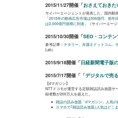
2015/11/27開催「
おさえておきた
サイバーエージェントが発表した、国内動
「
2015年の動画広告市場は506億円、前年比
は2,000億円規模に到達
」（サイバーエージ
2015/10/30開催「
SEO・コンテ
参考記事：
ナタリー、弁護士ドットコム、
Lab）
2015/9/18開催「
日経新聞電子版
2015/7/17開催「
「デジタルで売
【dマガジン】
NTTドコモが運営する定額雑誌読み放題サ
録者数が200万人を超えた。
雑誌の読み放題「dマガジン」人気の
スマホで｢雑誌読み放題｣人気はどこ