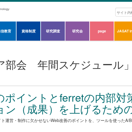
通信教育
資格制度
研究調査
研究会
page
JAGAT in
ア部会 年間スケジュール
のポイントとferretの内部
ョン（成果）を上げるため
ト運営・制作に欠かせないWeb改善のポイントを、ツールを使ったA/B