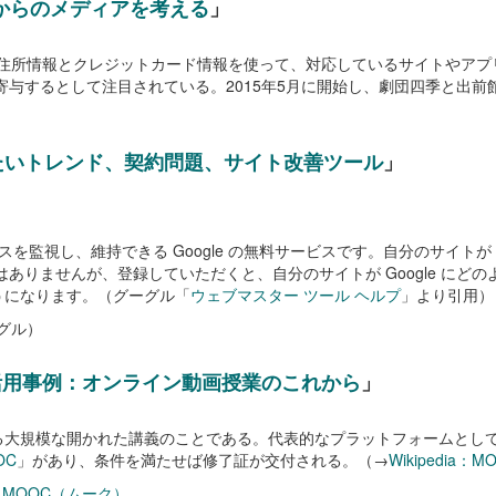
からのメディアを考える
」
されている住所情報とクレジットカード情報を使って、対応しているサイトや
寄与するとして注目されている。2015年5月に開始し、劇団四季と出前
たいトレンド、契約問題、サイト改善ツール
」
ンスを監視し、維持できる Google の無料サービスです。自分のサイトが 
ありませんが、登録していただくと、自分のサイトが Google にど
うになります。（グーグル「
ウェブマスター ツール ヘルプ
」より引用）
グル）
活用事例：オンライン動画授業のこれから
」
規模な開かれた講義のことである。代表的なプラットフォームとしては「C
OC
」があり、条件を満たせば修了証が交付される。（→
Wikipedia：M
MOOC（ムーク）