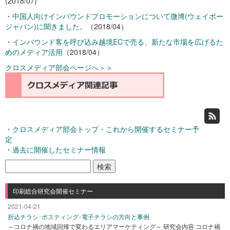
(2018/07)
・
中国人向けインバウンドプロモーションについて微博(ウェイボー
ジャパン)に聞きました。
（2018/04）
・
インバウンド客を呼び込み越境ECで売る、新たな市場を広げるた
めのメディア活用
（2018/04）
クロスメディア部会ページへ＞＞
・
クロスメディア部会トップ・これから開催するセミナー予
定
・
過去に開催したセミナー情報
検
索:
印刷総合研究会開催セミナー
2021-04-21
折込チラシ･ポスティング･電子チラシの方向と事例
～コロナ禍の地域回帰で変わるエリアマーケティング～ 研究会内容 コロナ禍