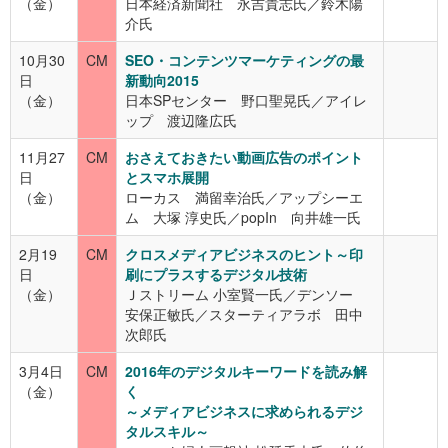
（金）
日本経済新聞社 永吉貴志氏／鈴木陽
介氏
10月30
CM
SEO・コンテンツマーケティングの最
日
新動向2015
（金）
日本SPセンター 野口聖晃氏／アイレ
ップ 渡辺隆広氏
11月27
CM
おさえておきたい動画広告のポイント
日
とスマホ展開
（金）
ローカス 満留幸治氏／アップシーエ
ム 大塚 淳史氏／popIn 向井雄一氏
2月19
CM
クロスメディアビジネスのヒント～印
日
刷にプラスするデジタル技術
（金）
Ｊストリーム 小室賢一氏／デンソー
安保正敏氏／スターティアラボ 田中
次郎氏
3月4日
CM
2016年のデジタルキーワードを読み解
（金）
く
～メディアビジネスに求められるデジ
タルスキル～