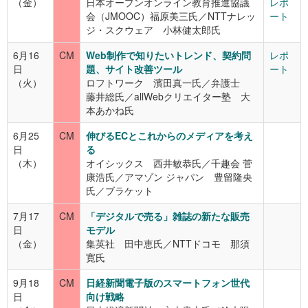
（金）
日本オープンオンライン教育推進協議
レポ
会（JMOOC）福原美三氏／NTTナレッ
ート
ジ・スクウェア 小林健太郎氏
6月16
CM
Web制作で知りたいトレンド、契約問
レポ
日
題、サイト改善ツール
ート
（火）
ロフトワーク 濱田真一氏／弁護士
藤井総氏／
allWebクリエイター塾 大
本あかね
氏
6月25
CM
伸びるECとこれからのメディアを考え
日
る
（木）
オイシックス 西井敏恭氏／千趣会 菅
康浩氏／アマゾン ジャパン 豊留隆央
氏／ブラケット
7月17
CM
「デジタルで売る」雑誌の新たな販売
日
モデル
（金）
集英社 田中恵氏／NTTドコモ 那須
寛氏
9月18
CM
日経新聞電子版のスマートフォン世代
日
向け戦略