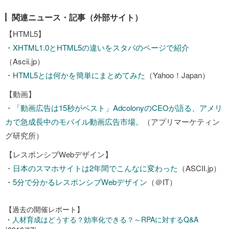
関連ニュース・記事（外部サイト）
【HTML5】
・
XHTML1.0とHTML5の違いをスタバのページで紹介
（Ascii.jp）
・
HTML5とは何かを簡単にまとめてみた
（Yahoo！Japan）
【動画】
・
「動画広告は15秒がベスト」AdcolonyのCEOが語る、アメリ
カで急成長中のモバイル動画広告市場。
（アプリマーケティン
グ研究所）
【レスポンシブWebデザイン】
・
日本のスマホサイトは2年間でこんなに変わった
（ASCII.jp）
・
5分で分かるレスポンシブWebデザイン
（＠IT）
【過去の開催レポート】
・
人材育成はどうする？効率化できる？～RPAに対するQ&A