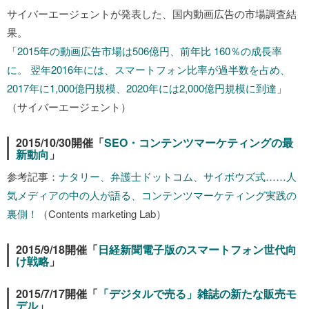
サイバーエージェントが発表した、国内動画広告の市場調査結
果。
「
2015年の動画広告市場は506億円、前年比 160％の成長率
に。 翌年2016年には、スマートフォン比率が過半数を占め、
2017年に1,000億円規模、2020年には2,000億円規模に到達
」
（サイバーエージェント）
2015/10/30開催「
SEO・コンテンツマーケティングの最
新動向
」
参考記事：
ナタリー、弁護士ドットコム、サイボウズ式……人
気メディアの中の人が語る、コンテンツマーケティング実践の
裏側！
（Contents marketing Lab）
2015/9/18開催「
日経新聞電子版のスマートフォン世代向
け戦略
」
2015/7/17開催「
「デジタルで売る」雑誌の新たな販売モ
デル
」