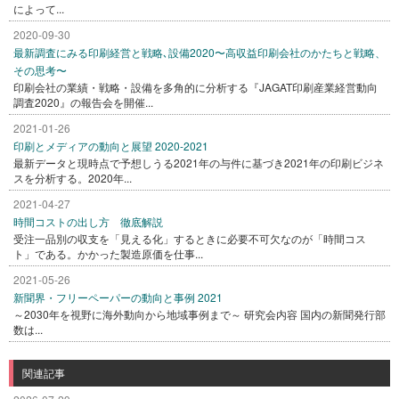
によって...
2020-09-30
最新調査にみる印刷経営と戦略､設備2020〜高収益印刷会社のかたちと戦略、
その思考〜
印刷会社の業績・戦略・設備を多角的に分析する『JAGAT印刷産業経営動向
調査2020』の報告会を開催...
2021-01-26
印刷とメディアの動向と展望 2020-2021
最新データと現時点で予想しうる2021年の与件に基づき2021年の印刷ビジネ
スを分析する。2020年...
2021-04-27
時間コストの出し方 徹底解説
受注一品別の収支を「見える化」するときに必要不可欠なのが「時間コス
ト」である。かかった製造原価を仕事...
2021-05-26
新聞界・フリーペーパーの動向と事例 2021
～2030年を視野に海外動向から地域事例まで～ 研究会内容 国内の新聞発行部
数は...
関連記事