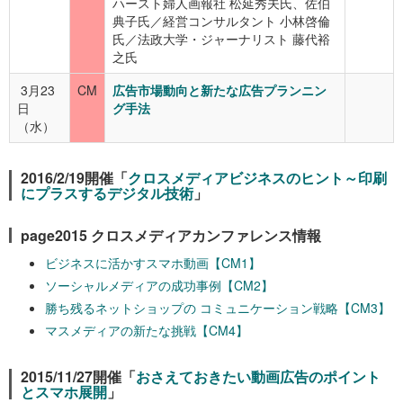
ハースト婦人画報社 松延秀夫氏、佐伯
典子氏／経営コンサルタント 小林啓倫
氏／法政大学・ジャーナリスト 藤代裕
之氏
3月23
CM
広告市場動向と新たな広告プランニン
日
グ手法
（水）
2016/2/19開催「
クロスメディアビジネスのヒント～印刷
にプラスするデジタル技術
」
page2015 クロスメディアカンファレンス情報
ビジネスに活かすスマホ動画
【CM1】
ソーシャルメディアの成功事例
【CM2】
勝ち残るネットショップの コミュニケーション戦略
【CM3】
マスメディアの新たな挑戦
【CM4】
2015/11/27開催「
おさえておきたい動画広告のポイント
とスマホ展開
」