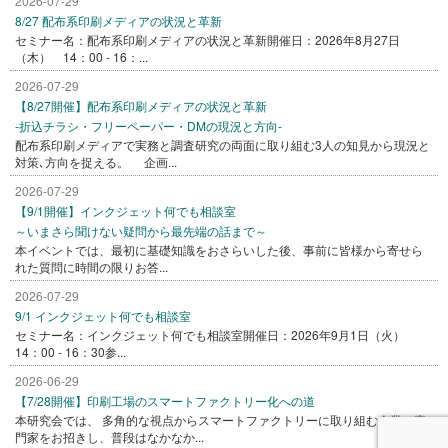
2026-07-29
8/27 配布系印刷メディアの状況と革新
セミナー名：配布系印刷メディアの状況と革新開催日：2026年8月27日
（木） 14：00 - 16：...
2026-07-29
【8/27開催】配布系印刷メディアの状況と革新
-折込チラシ・フリーペーパー・DMの現況と方向-
配布系印刷メディアで実務と調査研究の両面に取り組む3人の知見から現況と
対策､方向を捉える。 企画...
2026-07-29
【9/1開催】インクジェット何でも相談室
～いまさら聞けない疑問から最先端の話まで～
本イベントでは、最初に基礎知識をおさらいした後、事前に皆様から寄せら
れた質問に時間の限りお答...
2026-07-29
9/1 インクジェット何でも相談室
セミナー名：インクジェット何でも相談室開催日：2026年9月1日（火）
14：00 - 16：30参...
2026-06-29
【7/28開催】印刷工場のスマートファクトリー化への道
本研究会では、 多角的な視点からスマートファクトリーに取り組む企業、専
門家をお招きし、普段はなかなか...