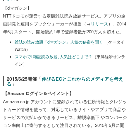
【dマガジン】
NTTドコモが運営する定額雑誌読み放題サービス。アプリの企
画開発と運用をブックウォーカーが担当（→
リリース
）。2014
年6月スタート、開始後約1年で登録者数が200万人を超えた。
雑誌の読み放題「dマガジン」人気の秘密を聞く
（ケータイ
Watch）
スマホで｢雑誌読み放題｣人気はどこまで？
（東洋経済オンラ
イン）
2015/6/25開催「
伸びるECとこれからのメディアを考え
る
」
【Amazon ログイン＆ペイメント】
Amazon.co.jp アカウントに登録されている住所情報とクレジッ
トカード情報を使って、対応しているサイトやアプリで商品や
サービスの支払いができるサービス。離脱率低下 やコンバージ
ョン率向上に寄与するとして注目されている。2015年5月に開