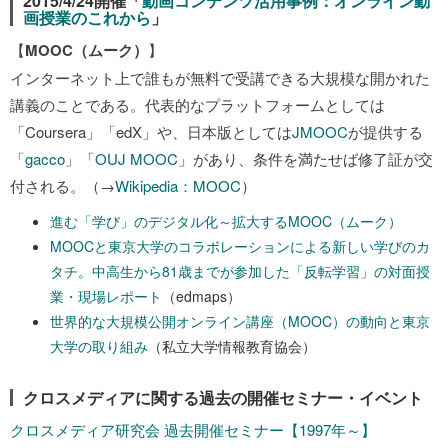
2015/4/24開催「
動画コンテンツ活用事例：オンライン動
画授業のこれから
」
【
MOOC（ムーク）
】
インターネット上で誰もが無料で受講できる大規模な開かれた
講義のことである。代表的なプラットフォームとしては
「Coursera」「edX」や、日本版としては
JMOOC
が提供する
「
gacco
」「
OUJ MOOC
」があり、条件を満たせば修了証が交
付される。（→
Wikipedia：MOOC
）
進む「学び」のデジタル化～拡大するMOOC（ムーク）
MOOCと東京大学のコラボレーションによる新しい学びのカ
タチ。中高生から81歳までが参加した「反転学習」の対面授
業・現場レポート
（edmaps）
世界的な大規模公開オンライン講座（MOOC）の動向と東京
大学の取り組み
（私立大学情報教育協会）
クロスメディアに関する過去の開催セミナー・イベント
クロスメディア研究会 過去開催セミナー【1997年～】