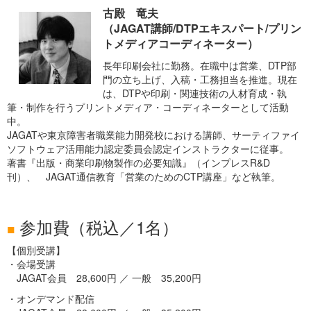
古殿 竜夫
（JAGAT講師/DTPエキスパート/プリン
トメディアコーディネーター）
長年印刷会社に勤務。在職中は営業、DTP部
門の立ち上げ、入稿・工務担当を推進。現在
は、DTPや印刷・関連技術の人材育成・執
筆・制作を行うプリントメディア・コーディネーターとして活動
中。
JAGATや東京障害者職業能力開発校における講師、サーティファイ
ソフトウェア活用能力認定委員会認定インストラクターに従事。
著書『出版・商業印刷物製作の必要知識』（インプレスR&D
刊）、 JAGAT通信教育「営業のためのCTP講座」など執筆。
参加費（税込／1名）
■
【個別受講】
・会場受講
JAGAT会員 28,600円 ／ 一般 35,200円
・オンデマンド配信