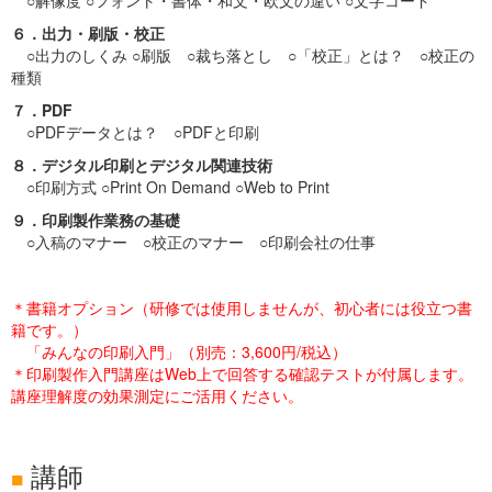
○解像度 ○フォント・書体・和文・欧文の違い ○文字コード
６．出力・刷版・校正
○出力のしくみ ○刷版 ○裁ち落とし ○「校正」とは？ ○校正の
種類
７．PDF
○PDFデータとは？ ○PDFと印刷
８．デジタル印刷とデジタル関連技術
○印刷方式 ○Print On Demand ○Web to Print
９．印刷製作業務の基礎
○入稿のマナー ○校正のマナー ○印刷会社の仕事
＊書籍オプション（研修では使用しませんが、初心者には役立つ書
籍です。）
「みんなの印刷入門」（別売：3,600円/税込）
＊印刷製作入門講座はWeb上で回答する確認テストが付属します。
講座理解度の効果測定にご活用ください。
講師
■