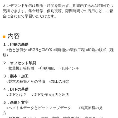
オンデマンド配信は場所・時間を問わず、期間内であれば何回でも
受講できます。集合研修、個別視聴、隙間時間での活用など、ご都
合に合わせて学習いただけます。
内容
■
１．印刷の基礎
○色とは何か ○RGBとCMYK ○印刷物の製作工程 ○印刷の版式（種
類）
２．オフセット印刷
○枚葉機と輪転機 ○印刷用紙 ○印刷インキ
３．製本・加工
○製本の種類とその特徴 ○加工の種類
４．DTPの基礎
○DTPとは？ ○DTP制作 ○入力と出力
５．画像と文字
○ベクトルデータとビットマップデータ ○写真原稿の見
方