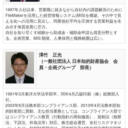
1997年入社以来、営業職に就きながら自社内の課題解決のために
FileMakerを活用した経営情報システム(MIS)を構築。その中で見
える化への活用に見出し、同業他社平均を圧倒する営業利益を生
み出す体質改善に尽力。
自社を知り尽くす経験から助成金・補助金申請も得意分野とす
る。企画営業、MIS 開発、人事採用と職務範囲は広い。
澤竹 正光
（一般社団法人 日本知的財産協会 会
員・企画グループ 部長）
1991年3月東洋大学法学部卒、同年4月凸版印刷（株）総務部入
社。
2003年8月法務本部コンプライアンス部、2013年4月法務本部知
的財産部に異動。主な担当業務としては、コンプライアンス部で
はコンプライアンス教育（行動指針の周知徹底）、規制法（独禁
法、下請法、外為法等）対応、株主総会運営、全社リスクマネジ