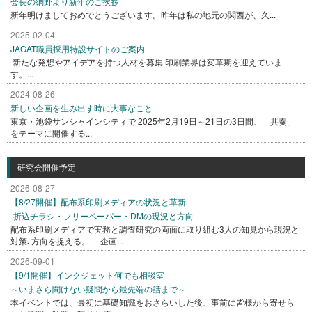
会長の網野より新年のご挨拶
新年明けましておめでとうございます。昨年は私の地元の関西が、久...
2025-02-04
JAGAT職員採用特設サイトのご案内
新たな発想やアイデアを持つ人材を募集 印刷業界は変革期を迎えていま
す。...
2024-08-26
新しい企画を生み出す時に大事なこと
東京・池袋サンシャインシティで 2025年2月19日～21日の3日間、「共奏」
をテーマに開催する...
研究会開催予定
2026-08-27
【8/27開催】配布系印刷メディアの状況と革新
-折込チラシ・フリーペーパー・DMの現況と方向-
配布系印刷メディアで実務と調査研究の両面に取り組む3人の知見から現況と
対策､方向を捉える。 企画...
2026-09-01
【9/1開催】インクジェット何でも相談室
～いまさら聞けない疑問から最先端の話まで～
本イベントでは、最初に基礎知識をおさらいした後、事前に皆様から寄せら