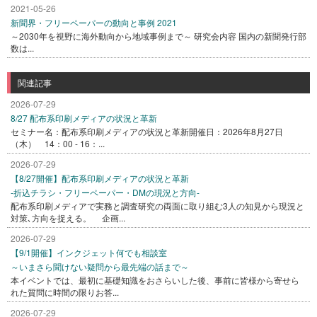
2021-05-26
新聞界・フリーペーパーの動向と事例 2021
～2030年を視野に海外動向から地域事例まで～ 研究会内容 国内の新聞発行部
数は...
関連記事
2026-07-29
8/27 配布系印刷メディアの状況と革新
セミナー名：配布系印刷メディアの状況と革新開催日：2026年8月27日
（木） 14：00 - 16：...
2026-07-29
【8/27開催】配布系印刷メディアの状況と革新
-折込チラシ・フリーペーパー・DMの現況と方向-
配布系印刷メディアで実務と調査研究の両面に取り組む3人の知見から現況と
対策､方向を捉える。 企画...
2026-07-29
【9/1開催】インクジェット何でも相談室
～いまさら聞けない疑問から最先端の話まで～
本イベントでは、最初に基礎知識をおさらいした後、事前に皆様から寄せら
れた質問に時間の限りお答...
2026-07-29