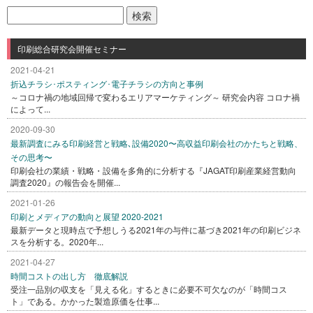
検
索:
印刷総合研究会開催セミナー
2021-04-21
折込チラシ･ポスティング･電子チラシの方向と事例
～コロナ禍の地域回帰で変わるエリアマーケティング～ 研究会内容 コロナ禍
によって...
2020-09-30
最新調査にみる印刷経営と戦略､設備2020〜高収益印刷会社のかたちと戦略、
その思考〜
印刷会社の業績・戦略・設備を多角的に分析する『JAGAT印刷産業経営動向
調査2020』の報告会を開催...
2021-01-26
印刷とメディアの動向と展望 2020-2021
最新データと現時点で予想しうる2021年の与件に基づき2021年の印刷ビジネ
スを分析する。2020年...
2021-04-27
時間コストの出し方 徹底解説
受注一品別の収支を「見える化」するときに必要不可欠なのが「時間コス
ト」である。かかった製造原価を仕事...