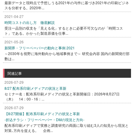
最新データと現時点で予想しうる2021年の与件に基づき2021年の印刷ビジネ
スを分析する。2020年...
2021-04-27
時間コストの出し方 徹底解説
受注一品別の収支を「見える化」するときに必要不可欠なのが「時間コス
ト」である。かかった製造原価を仕事...
2021-05-26
新聞界・フリーペーパーの動向と事例 2021
～2030年を視野に海外動向から地域事例まで～ 研究会内容 国内の新聞発行部
数は...
関連記事
2026-07-29
8/27 配布系印刷メディアの状況と革新
セミナー名：配布系印刷メディアの状況と革新開催日：2026年8月27日
（木） 14：00 - 16：...
2026-07-29
【8/27開催】配布系印刷メディアの状況と革新
-折込チラシ・フリーペーパー・DMの現況と方向-
配布系印刷メディアで実務と調査研究の両面に取り組む3人の知見から現況と
対策､方向を捉える。 企画...