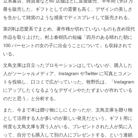
立系書店、雑貨屋など60 店舗ほどに直接販売、半年間で約3 万
冊を販売した。ギフトとしての需要も高く、デザインの美しさ
を生かして雑貨のような感覚でディスプレイして販売される。
第2弾は恋愛系でまとめ、著作権が切れていないものも含め現代
作品を取り上げた。村上春樹氏の短編「四月のある晴れた朝に
100 パーセントの女の子に出会うことについて」も収録されて
いる。
文鳥文庫は目立ったプロモーションはしていないが、購入した
人がソーシャルメディア、Instagram やTwitter に写真とコメン
トを投稿し、口コミで広がっていった。牧野氏は、「Instagram
にアップしたくなるようなデザインやたたずまいが作れている
のだと思う」と分析する。
また、今まで本は贈り物にしにくかったが、文鳥文庫を贈り物
として活用する人が多いのが新しい発見だという。ギフト用に
何度も文鳥文庫を買う人がいる。プレゼントされた人が気に入
って、自分でも購入して別の人にプレゼントする、という連鎖