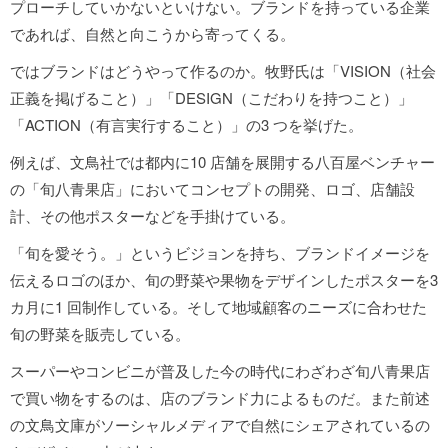
プローチしていかないといけない。ブランドを持っている企業
であれば、自然と向こうから寄ってくる。
ではブランドはどうやって作るのか。牧野氏は「VISION（社会
正義を掲げること）」「DESIGN（こだわりを持つこと）」
「ACTION（有言実行すること）」の3 つを挙げた。
例えば、文鳥社では都内に10 店舗を展開する八百屋ベンチャー
の「旬八青果店」においてコンセプトの開発、ロゴ、店舗設
計、その他ポスターなどを手掛けている。
「旬を愛そう。」というビジョンを持ち、ブランドイメージを
伝えるロゴのほか、旬の野菜や果物をデザインしたポスターを3
カ月に1 回制作している。そして地域顧客のニーズに合わせた
旬の野菜を販売している。
スーパーやコンビニが普及した今の時代にわざわざ旬八青果店
で買い物をするのは、店のブランド力によるものだ。また前述
の文鳥文庫がソーシャルメディアで自然にシェアされているの