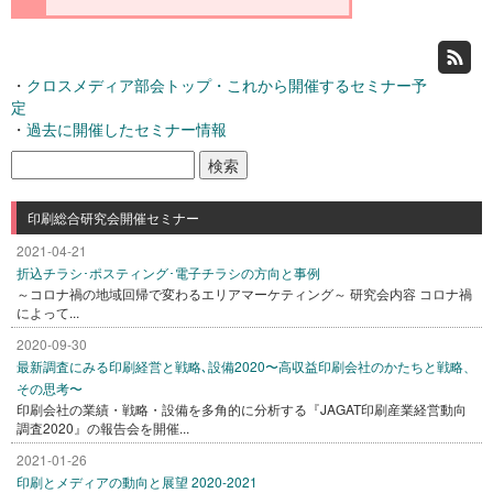
・
クロスメディア部会トップ・これから開催するセミナー予
定
・
過去に開催したセミナー情報
検
索:
印刷総合研究会開催セミナー
2021-04-21
折込チラシ･ポスティング･電子チラシの方向と事例
～コロナ禍の地域回帰で変わるエリアマーケティング～ 研究会内容 コロナ禍
によって...
2020-09-30
最新調査にみる印刷経営と戦略､設備2020〜高収益印刷会社のかたちと戦略、
その思考〜
印刷会社の業績・戦略・設備を多角的に分析する『JAGAT印刷産業経営動向
調査2020』の報告会を開催...
2021-01-26
印刷とメディアの動向と展望 2020-2021