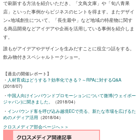
で刷新する方法を紹介いただき、「文鳥文庫」や「旬八青果
店」といった事例からビジネスのヒントを得ます。またデザイ
ン×地域創生について、「長生最中」など地域の特産物に関す
る商品開発などアイデアや企画を活用している事例を紹介しま
す。
誰もがアイデアやデザインを生みだすことに役立つ話をする。
飲み物付きスペシャルトークショー。
【過去の開催レポート】
・
人材育成はどうする？効率化できる？～RPAに対するQ&A
(2018/07)
・
中国人向けインバウンドプロモーションについて微博(ウェイボー
ジャパン)に聞きました。
（2018/04）
・
インバウンド客を呼び込み越境ECで売る、新たな市場を広げるた
めのメディア活用
（2018/04）
クロスメディア部会ページへ＞＞