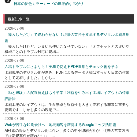
5
日本の便色カラーカードの世界的な広がり
最新記事一覧
2026-08-06
「導入しただけ」で終わらせない！現場の業務を変革するデジタル印刷運用
術
「導入したけれど、いまいち使いこなせていない」「オフセットとの違いや
機械ごとのトラブル対応に現場...
2026-08-06
入稿トラブルにさよなら！実務で使えるPDF運用とチェック術を学ぶ
印刷現場のデジタル化が進み、PDFによるデータ入稿はすっかり日常の作業
として定着しました。しかし...
2026-08-06
「勘と経験」の配置替えはもう卒業！利益を生み出す工場レイアウトの標準
設計法
印刷工場のレイアウトは、生産効率と収益性を大きく左右する非常に重要な
要素です。しかし多くの現場で...
2026-08-06
Webが苦手な印刷会社へ。地元顧客を獲得するGoogleマップ活用術
AI検索の普及とデジタル化に伴い、多くの中小印刷会社が「従来の営業方法
では新規案件が獲れない」「...