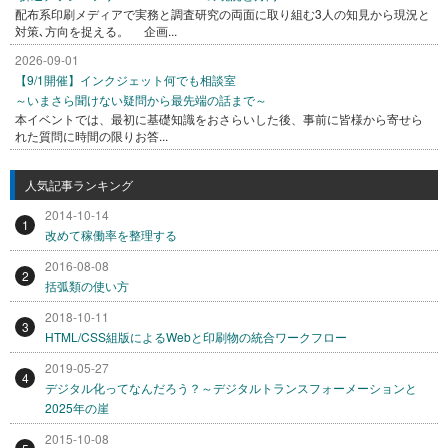
配布系印刷メディアで実務と調査研究の両面に取り組む3人の知見から現況と
対策､方向を捉える。 企画...
2026-09-01
【9/1開催】インクジェット何でも相談室
～いまさら聞けない疑問から最先端の話まで～
本イベントでは、最初に基礎知識をおさらいした後、事前に皆様から寄せら
れた質問に時間の限りお答...
人気記事ランキング
2014-10-14
1
改めて稼働率を整理する
2016-08-08
2
括弧類の使い方
2018-10-11
3
HTML/CSS組版によるWebと印刷物の統合ワークフロー
2019-05-27
4
デジタル化ってなんだろう？～デジタルトランスフォーメーションと
2025年の崖
2015-10-08