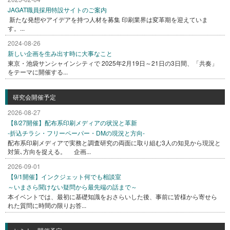
JAGAT職員採用特設サイトのご案内
新たな発想やアイデアを持つ人材を募集 印刷業界は変革期を迎えていま
す。...
2024-08-26
新しい企画を生み出す時に大事なこと
東京・池袋サンシャインシティで 2025年2月19日～21日の3日間、「共奏」
をテーマに開催する...
研究会開催予定
2026-08-27
【8/27開催】配布系印刷メディアの状況と革新
-折込チラシ・フリーペーパー・DMの現況と方向-
配布系印刷メディアで実務と調査研究の両面に取り組む3人の知見から現況と
対策､方向を捉える。 企画...
2026-09-01
【9/1開催】インクジェット何でも相談室
～いまさら聞けない疑問から最先端の話まで～
本イベントでは、最初に基礎知識をおさらいした後、事前に皆様から寄せら
れた質問に時間の限りお答...