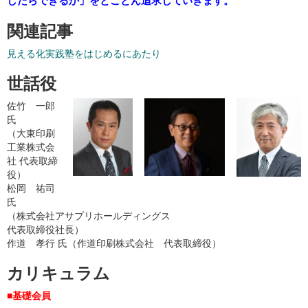
したらできるか」をとことん追求していきます。
関連記事
見える化実践塾をはじめるにあたり
世話役
佐竹 一郎
氏
（大東印刷
工業株式会
社 代表取締
役）
松岡 祐司
氏
（株式会社アサプリホールディングス
代表取締役社長）
作道 孝行 氏（作道印刷株式会社 代表取締役）
カリキュラム
■基礎会員