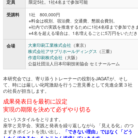
定員
限定5社。1社4名まで参加可能
受講料
1社 800,000円
※料金は税別、宿泊費、交通費、懇親会費別。
※社内での実践を推進するために1社4名様まで参加でき
※4名を超える場合は、1名増えるごとに5万円をいただ
大東印刷工業株式会社
（東京）
会場
株式会社アサプリホールディングス
（三重）
作道印刷株式会社
（大阪）
公益社団法人日本印刷技術協会 セミナールーム
本研究会では、寄り添うトレーナーの役割をJAGATが、そし
て、時には厳しい叱咤激励を行うご意見番として先進企業３社
の社長が担当します。
成果発表日を最初に設定
実現の期限を決めて必ずやり切る
というスタイルをとります。
座学と見学会、実践と発表を繰り返しながら 「見える化」のつ
まずきポイントを洗い出し、
「できない理由」ではなく「どう