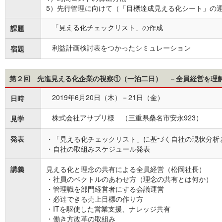
5）先行管理に向けて（「目標達成見える化シート」の
「見える化チェックリスト」の作成
課題
利益計画検討表をつかったシミュレーション
宿題
第２回
先進見える化企業の視察①（一泊二日）
－全員経営を理
2019年6月20日（木）－21日（金）
日時
株式会社アサプリ様 （三重県桑名市安永923）
見学
発表
・「見える化チェックリスト」に基づく自社の現状分析
・自社の取組みスケジュール発表
講義
見える化と理念の共有による全員経営（松岡社長）
・社員のベクトルのあわせ方（理念の共有とは何か）
・管理職を部門経営者にする会議運営
・必達できる売上目標の作り方
・ITを駆使した営業支援、ナレッジ共有
・働き方改革の取組み