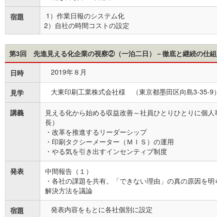
1）作業日報のシステム化
宿題
2）自社の時間コストの設定
第3回 先進見える化企業の視察②（一泊二日）－徹底と継続の仕組
2019年８月
日時
大東印刷工業株式会社様 （東京都墨田区向島3-35-9
見学
講義
見える化から始める収益改善～社員ひとりひとりに個人
長）
・改革を推進するリーダーシップ
・印刷タクシーメーター（ＭＩＳ）の運用
・やる気を引き出すインセンティブ制度
発表
中間報告（１）
・各社の課題を共有。「できない理由」の真の原因を明
解決方法を議論
発表内容をもとに各社個別に設定
宿題