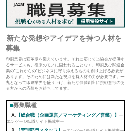
新たな発想やアイデアを持つ人材を
募集
印刷業界は変革期を迎えています。それに応じて当協会が提供す
るサービスも、従来のモノに囚われることなく、印刷及び関連企
業の”これからの”ビジネスに寄り添えるものを創り上げる必要が
あります。そのためには新たな視点を持人材の力が必要です。一
丸となって印刷業界を盛り上げ、新たな価値創出に挑戦意欲のあ
る方からの応募をお待ちしてます。
■
募集職種
A.
【総合職（企画運営／マーケティング／営業）】
ー
エンゲージ転職サイト掲載中ー
B.
【管理部門スタッフ】
ーエンゲージ転職サイト掲載中ー