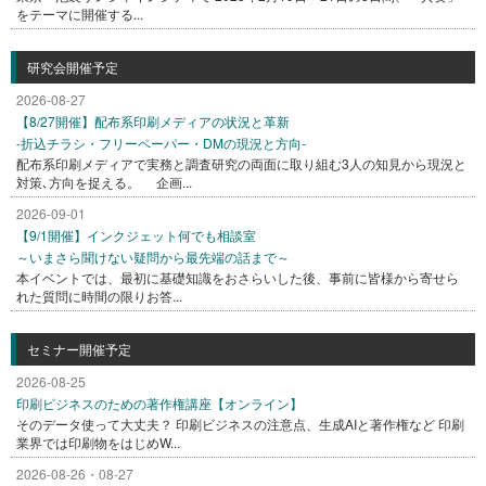
をテーマに開催する...
研究会開催予定
2026-08-27
【8/27開催】配布系印刷メディアの状況と革新
-折込チラシ・フリーペーパー・DMの現況と方向-
配布系印刷メディアで実務と調査研究の両面に取り組む3人の知見から現況と
対策､方向を捉える。 企画...
2026-09-01
【9/1開催】インクジェット何でも相談室
～いまさら聞けない疑問から最先端の話まで～
本イベントでは、最初に基礎知識をおさらいした後、事前に皆様から寄せら
れた質問に時間の限りお答...
セミナー開催予定
2026-08-25
印刷ビジネスのための著作権講座【オンライン】
そのデータ使って大丈夫？ 印刷ビジネスの注意点、生成AIと著作権など 印刷
業界では印刷物をはじめW...
2026-08-26・08-27