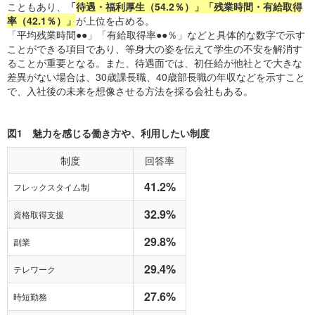
こともあり、
「
待遇・福利厚生（54.2％）」「残業時間・有給取得
率（42.1％）」
が上位を占める。
「平均残業時間●●」「有給取得率●●％」などと具体的な数字で示す
ことができる項目であり、等身大の姿を伝えて学生の不安を解消す
ることが重要となる。また、待遇面では、初任給が他社とで大きな
差異がない場合は、30歳課長職、40歳部長職の年収などを示すこと
で、入社後の未来を想像させる方法を採る会社もある。
図1 魅力を感じる働き方や、利用したい制度
制度
回答率
41.2%
フレックスタイム制
32.9%
資格取得支援
29.8%
副業
29.4%
テレワーク
27.6%
時短勤務