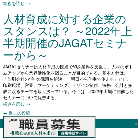
続きを読む
→
人材育成に対する企業の
スタンスは？ ～2022年上
半期開催のJAGATセミナ
ーから～
JAGATセミナーは人材育成の観点で印刷業界を支援し、人材のボト
ムアップから業界活性化を図ることが目的である。基本方針は、
「印刷会社の“今”の課題を解決」「明日から仕事で使える」とし、
印刷現場、営業、マーケティング、デザイン制作、法務、会計と多
岐に渡るテーマを取り扱っている。今回は、2022年上期に開催した
セミナーについて報告する。
続きを読む
→
←
過去の投稿
©