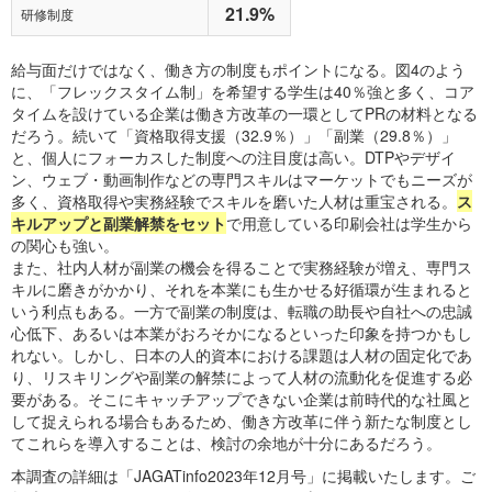
21.9%
研修制度
給与面だけではなく、働き方の制度もポイントになる。図4のよう
に、「フレックスタイム制」を希望する学生は40％強と多く、コア
タイムを設けている企業は働き方改革の一環としてPRの材料となる
だろう。続いて「資格取得支援（32.9％）」「副業（29.8％）」
と、個人にフォーカスした制度への注目度は高い。DTPやデザイ
ン、ウェブ・動画制作などの専門スキルはマーケットでもニーズが
多く、資格取得や実務経験でスキルを磨いた人材は重宝される。
ス
キルアップと副業解禁をセット
で用意している印刷会社は学生から
の関心も強い。
また、社内人材が副業の機会を得ることで実務経験が増え、専門ス
キルに磨きがかかり、それを本業にも生かせる好循環が生まれると
いう利点もある。一方で副業の制度は、転職の助長や自社への忠誠
心低下、あるいは本業がおろそかになるといった印象を持つかもし
れない。しかし、日本の人的資本における課題は人材の固定化であ
り、リスキリングや副業の解禁によって人材の流動化を促進する必
要がある。そこにキャッチアップできない企業は前時代的な社風と
して捉えられる場合もあるため、働き方改革に伴う新たな制度とし
てこれらを導入することは、検討の余地が十分にあるだろう。
本調査の詳細は「JAGATinfo2023年12月号」に掲載いたします。ご