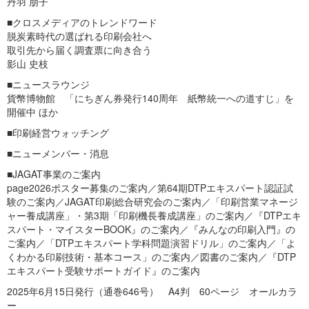
丹羽 朋子
■クロスメディアのトレンドワード
脱炭素時代の選ばれる印刷会社へ
取引先から届く調査票に向き合う
影山 史枝
■ニュースラウンジ
貨幣博物館 「にちぎん券発行140周年 紙幣統一への道すじ」を
開催中 ほか
■印刷経営ウォッチング
■ニューメンバー・消息
■JAGAT事業のご案内
page2026ポスター募集のご案内／第64期DTPエキスパート認証試
験のご案内／JAGAT印刷総合研究会のご案内／「印刷営業マネージ
ャー養成講座」・第3期「印刷機長養成講座」のご案内／『DTPエキ
スパート・マイスターBOOK』のご案内／『みんなの印刷入門』の
ご案内／「DTPエキスパート学科問題演習ドリル」のご案内／「よ
くわかる印刷技術・基本コース」のご案内／図書のご案内／『DTP
エキスパート受験サポートガイド』のご案内
2025年6月15日発行（通巻646号） A4判 60ページ オールカラ
ー