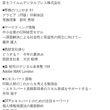
富士フイルムデジタルプレス株式会社
■専務のつぶやき 51
グラビア（凹版）印刷余話
専務理事 郡司 秀明
■マーケティング情報
中小企業のCSV経営モデル
―課題解決による社会性と収益性の両立に向けて―
藤井 建人
■西部支社便り
どうする？ 今年の夏休み
西部支社長 大沢 昭博
■森 裕司のデジタル未来塾 159
Adobe MAX London
■エキスパート資格
印刷人材のこれからを考える勉強会
～エキスパート資格取得者のスキル形成をサポートする～
丹羽 朋子
■DTPエキスパートのための注目キーワード
個人情報保護法の最新動向