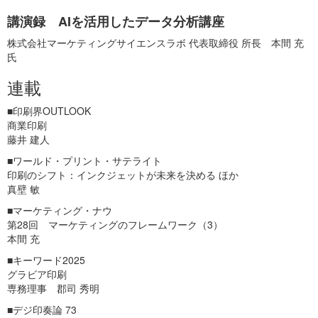
講演録 AIを活用したデータ分析講座
株式会社マーケティングサイエンスラボ 代表取締役 所長 本間 充
氏
連載
■印刷界OUTLOOK
商業印刷
藤井 建人
■ワールド・プリント・サテライト
印刷のシフト：インクジェットが未来を決める ほか
真壁 敏
■マーケティング・ナウ
第28回 マーケティングのフレームワーク（3）
本間 充
■キーワード2025
グラビア印刷
専務理事 郡司 秀明
■デジ印奏論 73