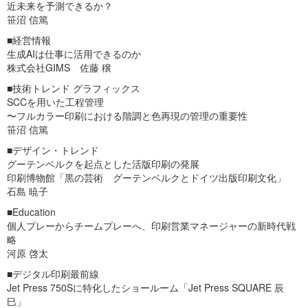
近未来を予測できるか？
笹沼 信篤
■経営情報
生成AIは仕事に活用できるのか
株式会社GIMS 佐藤 穣
■技術トレンド グラフィックス
SCCを用いた工程管理
〜フルカラー印刷における階調と色再現の管理の重要性
笹沼 信篤
■デザイン・トレンド
グーテンベルクを起点とした活版印刷の発展
印刷博物館「黒の芸術 グーテンベルクとドイツ出版印刷文化」
石島 暁子
■Education
個人プレーからチームプレーへ、印刷営業マネージャーの新時代戦
略
河原 啓太
■デジタル印刷最前線
Jet Press 750Sに特化したショールーム「Jet Press SQUARE 辰
巳」