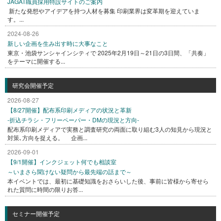
JAGAT職員採用特設サイトのご案内
新たな発想やアイデアを持つ人材を募集 印刷業界は変革期を迎えていま
す。...
2024-08-26
新しい企画を生み出す時に大事なこと
東京・池袋サンシャインシティで 2025年2月19日～21日の3日間、「共奏」
をテーマに開催する...
研究会開催予定
2026-08-27
【8/27開催】配布系印刷メディアの状況と革新
-折込チラシ・フリーペーパー・DMの現況と方向-
配布系印刷メディアで実務と調査研究の両面に取り組む3人の知見から現況と
対策､方向を捉える。 企画...
2026-09-01
【9/1開催】インクジェット何でも相談室
～いまさら聞けない疑問から最先端の話まで～
本イベントでは、最初に基礎知識をおさらいした後、事前に皆様から寄せら
れた質問に時間の限りお答...
セミナー開催予定