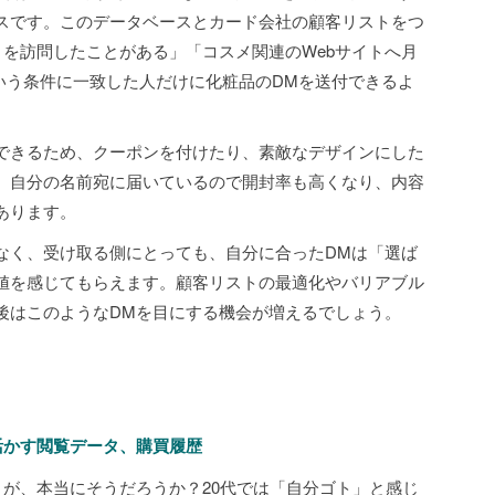
スです。このデータベースとカード会社の顧客リストをつ
トを訪問したことがある」「コスメ関連のWebサイトへ月
いう条件に一致した人だけに化粧品のDMを送付できるよ
できるため、クーポンを付けたり、素敵なデザインにした
。自分の名前宛に届いているので開封率も高くなり、内容
あります。
なく、受け取る側にとっても、自分に合ったDMは「選ば
値を感じてもらえます。顧客リストの最適化やバリアブル
後はこのようなDMを目にする機会が増えるでしょう。
活かす閲覧データ、購買履歴
くが、本当にそうだろうか？20代では「自分ゴト」と感じ