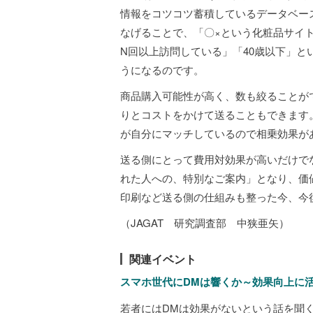
情報をコツコツ蓄積しているデータベー
なげることで、「〇×という化粧品サイ
N回以上訪問している」「40歳以下」と
うになるのです。
商品購入可能性が高く、数も絞ることが
りとコストをかけて送ることもできます
が自分にマッチしているので相乗効果が
送る側にとって費用対効果が高いだけで
れた人への、特別なご案内」となり、価
印刷など送る側の仕組みも整った今、今
（JAGAT 研究調査部 中狭亜矢）
関連イベント
スマホ世代にDMは響くか～効果向上に
若者にはDMは効果がないという話を聞