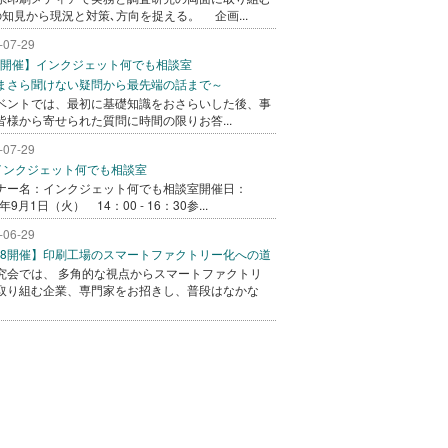
の知見から現況と対策､方向を捉える。 企画...
-07-29
/1開催】インクジェット何でも相談室
まさら聞けない疑問から最先端の話まで～
ベントでは、最初に基礎知識をおさらいした後、事
皆様から寄せられた質問に時間の限りお答...
-07-29
1 インクジェット何でも相談室
ナー名：インクジェット何でも相談室開催日：
6年9月1日（火） 14：00 - 16：30参...
-06-29
/28開催】印刷工場のスマートファクトリー化への道
究会では、 多角的な視点からスマートファクトリ
取り組む企業、専門家をお招きし、普段はなかな