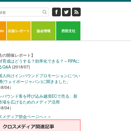
fo
出版/レポート
協会情報
西部支社
去の開催レポート】
材育成はどうする？効率化できる？～RPAに
るQ&A
(2018/07)
国人向けインバウンドプロモーションについ
博(ウェイボージャパン)に聞きました。
18/04）
ンバウンド客を呼び込み越境ECで売る、新
市場を広げるためのメディア活用
18/04）
スメディア部会ページへ＞＞