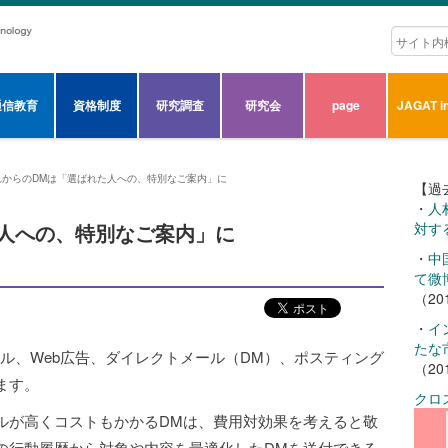
通信教育
資格制度
研究調査
研究会
page
JAGAT in
れからのDMは「選ばれた人への、特別なご案内」に
【過
・
人
人への、特別なご案内」に
対す
・
中
て微
（20
・
イ
たな
ル、Web広告、ダイレクトメール（DM）、ポスティング
（20
ます。
クロ
ドルが高くコストもかかるDMは、費用対効果を考えると敬
bの行動履歴から対象や内容を最適化したDMを送付できる