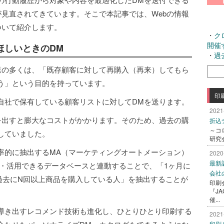
が見直されてきています。そこで本記事では、Webの情報
ついて紹介します。
・
ク
開催
ほしいときのDM
・
過
業の多くは、「既存顧客に対して再購入（再来）してもら
検
索:
う」という目的を持っています。
印
自社で保有している顧客リストに対してDMを送ります。
2021
を出すと膨大なコストがかかります。そのため、過去の購
折込
～コ
していました。
研究
率的に抽出するMA（マーケティングオートメーション）
2020
最新
析・活用できるデータベースと連動することで、「1ヶ月に
会社
過去にN回以上商品を購入している人」を抽出することが
印刷
『J
催...
導き出すレコメンド技術も進化し、ひとりひとり印刷する
2021
印刷と