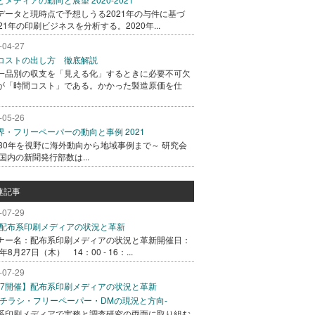
データと現時点で予想しうる2021年の与件に基づ
21年の印刷ビジネスを分析する。2020年...
-04-27
コストの出し方 徹底解説
一品別の収支を「見える化」するときに必要不可欠
が「時間コスト」である。かかった製造原価を仕
-05-26
界・フリーペーパーの動向と事例 2021
030年を視野に海外動向から地域事例まで～ 研究会
 国内の新聞発行部数は...
連記事
-07-29
27 配布系印刷メディアの状況と革新
ナー名：配布系印刷メディアの状況と革新開催日：
6年8月27日（木） 14：00 - 16：...
-07-29
/27開催】配布系印刷メディアの状況と革新
込チラシ・フリーペーパー・DMの現況と方向-
系印刷メディアで実務と調査研究の両面に取り組む