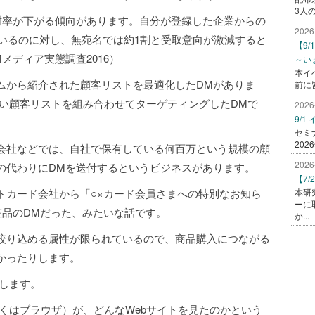
3人
封率が下がる傾向があります。自分が登録した企業からの
2026
ているのに対し、無宛名では約1割と受取意向が激減すると
【9
メディア実態調査2016）
～い
本イ
ムから紹介された顧客リストを最適化したDMがありま
前に
ない顧客リストを組み合わせてターゲティングしたDMで
2026
9/
セミ
202
会社などでは、自社で保有している何百万という規模の顧
2026
の代わりにDMを送付するというビジネスがあります。
【7
トカード会社から「○×カード会員さまへの特別なお知ら
本研
ーに
粧品のDMだった、みたいな話です。
か...
絞り込める属性が限られているので、商品購入につながる
かったりします。
します。
くはブラウザ）が、どんなWebサイトを見たのかという