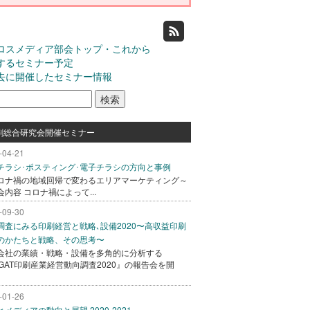
ロスメディア部会トップ・これから
するセミナー予定
去に開催したセミナー情報
刷総合研究会開催セミナー
-04-21
チラシ･ポスティング･電子チラシの方向と事例
ロナ禍の地域回帰で変わるエリアマーケティング～
会内容 コロナ禍によって...
-09-30
調査にみる印刷経営と戦略､設備2020〜高収益印刷
のかたちと戦略、その思考〜
会社の業績・戦略・設備を多角的に分析する
AGAT印刷産業経営動向調査2020』の報告会を開
-01-26
メディアの動向と展望 2020-2021