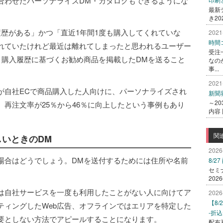
合わせたパーソナライズDM・カタログもできるようにな
最新
き20
歴がある」かつ「直近1年間1度も購入してくれていな
2021
時間
れていたけれど最近は離れてしまったと思われるユーザー
受注
、購入履歴に基づくお勧め商品を掲載したDMを送ること
なの
事...
2021
が自社ECで商品購入した人向けに、パーソナライズされ
新聞
～2
再注文率が25％から46％に向上したという事例もあり
内容
関
いときのDM
2026
場合はどうでしょう。DMを送付するためには住所や名前
8/
セミ
202
は自社サービスを一度も利用したことがない人に向けてア
2026
【8
ティングしたWeb広告、オフラインではエリアを特定した
-折
要としない方法でアピールすることになります。
配布