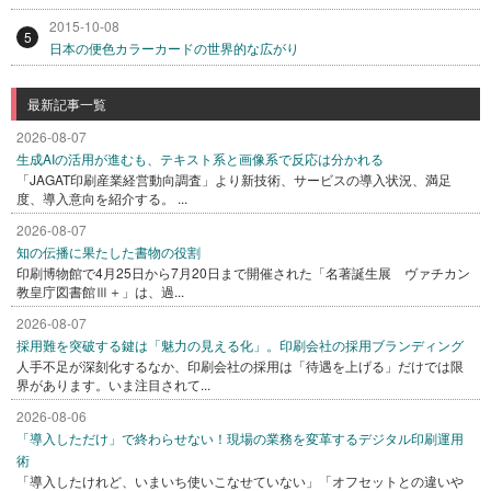
2015-10-08
5
日本の便色カラーカードの世界的な広がり
最新記事一覧
2026-08-07
生成AIの活用が進むも、テキスト系と画像系で反応は分かれる
「JAGAT印刷産業経営動向調査」より新技術、サービスの導入状況、満足
度、導入意向を紹介する。 ...
2026-08-07
知の伝播に果たした書物の役割
印刷博物館で4月25日から7月20日まで開催された「名著誕生展 ヴァチカン
教皇庁図書館Ⅲ＋」は、過...
2026-08-07
採用難を突破する鍵は「魅力の見える化」。印刷会社の採用ブランディング
人手不足が深刻化するなか、印刷会社の採用は「待遇を上げる」だけでは限
界があります。いま注目されて...
2026-08-06
「導入しただけ」で終わらせない！現場の業務を変革するデジタル印刷運用
術
「導入したけれど、いまいち使いこなせていない」「オフセットとの違いや