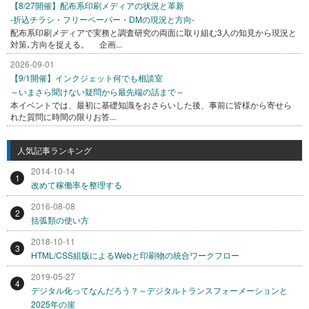
【8/27開催】配布系印刷メディアの状況と革新
-折込チラシ・フリーペーパー・DMの現況と方向-
配布系印刷メディアで実務と調査研究の両面に取り組む3人の知見から現況と
対策､方向を捉える。 企画...
2026-09-01
【9/1開催】インクジェット何でも相談室
～いまさら聞けない疑問から最先端の話まで～
本イベントでは、最初に基礎知識をおさらいした後、事前に皆様から寄せら
れた質問に時間の限りお答...
人気記事ランキング
2014-10-14
1
改めて稼働率を整理する
2016-08-08
2
括弧類の使い方
2018-10-11
3
HTML/CSS組版によるWebと印刷物の統合ワークフロー
2019-05-27
4
デジタル化ってなんだろう？～デジタルトランスフォーメーションと
2025年の崖