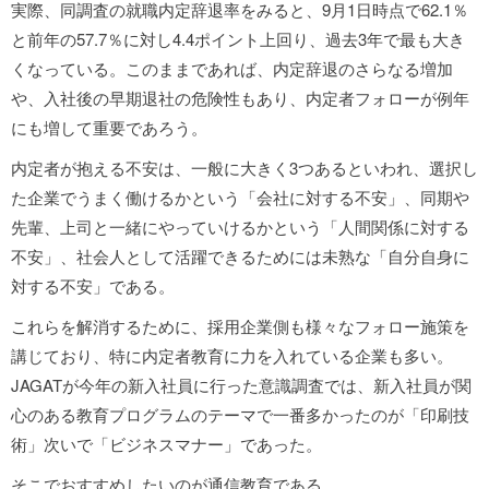
実際、同調査の就職内定辞退率をみると、9月1日時点で62.1％
と前年の57.7％に対し4.4ポイント上回り、過去3年で最も大き
くなっている。このままであれば、内定辞退のさらなる増加
や、入社後の早期退社の危険性もあり、内定者フォローが例年
にも増して重要であろう。
内定者が抱える不安は、一般に大きく3つあるといわれ、選択し
た企業でうまく働けるかという「会社に対する不安」、同期や
先輩、上司と一緒にやっていけるかという「人間関係に対する
不安」、社会人として活躍できるためには未熟な「自分自身に
対する不安」である。
これらを解消するために、採用企業側も様々なフォロー施策を
講じており、特に内定者教育に力を入れている企業も多い。
JAGATが今年の新入社員に行った意識調査では、新入社員が関
心のある教育プログラムのテーマで一番多かったのが「印刷技
術」次いで「ビジネスマナー」であった。
そこでおすすめしたいのが通信教育である。