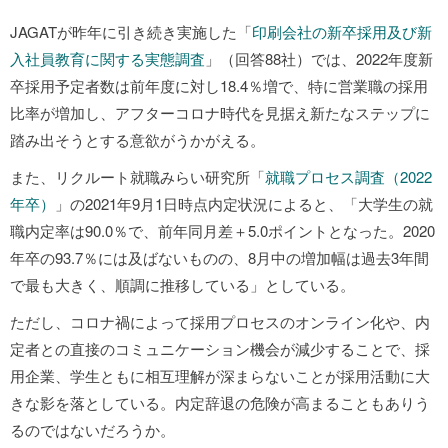
JAGATが昨年に引き続き実施した「
印刷会社の新卒採用及び新
入社員教育に関する実態調査
」（回答88社）では、2022年度新
卒採用予定者数は前年度に対し18.4％増で、特に営業職の採用
比率が増加し、アフターコロナ時代を見据え新たなステップに
踏み出そうとする意欲がうかがえる。
また、リクルート就職みらい研究所「
就職プロセス調査（2022
年卒）
」の2021年9月1日時点内定状況によると、「大学生の就
職内定率は90.0％で、前年同月差＋5.0ポイントとなった。2020
年卒の93.7％には及ばないものの、8月中の増加幅は過去3年間
で最も大きく、順調に推移している」としている。
ただし、コロナ禍によって採用プロセスのオンライン化や、内
定者との直接のコミュニケーション機会が減少することで、採
用企業、学生ともに相互理解が深まらないことが採用活動に大
きな影を落としている。内定辞退の危険が高まることもありう
るのではないだろうか。