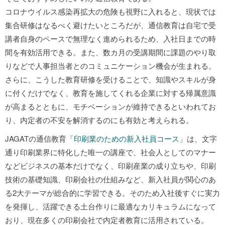
コロナウイルス感染再拡大の危険も視野に入れると、現状では
集合研修はなるべく避けたいところだが、通信教育は自宅で受
講者自身のペースで無理なく進められるため、入社日までの時
間を有効活用できる。また、数カ月の受講期間に課題のやり取
りなどで人事担当者とのコミュニケーション機会が生まれる。
さらに、こうした教育研修を受けることで、知識やスキルが身
に付くだけでなく、教育を施してくれる企業に対する帰属意識
が高まるとともに、モチベーションが維持できるといわれてお
り、内定者の不安を解消するのにも有効と考えられる。
JAGATの通信教育「
印刷業のための新入社員コース
」は、文字
通り印刷業界に特化した唯一の講座で、社会人としてのマナー
などビジネスの基本だけでなく、印刷産業の成り立ちや、印刷
技術の基礎知識、印刷会社の仕組みなど、新入社員が関心のあ
る2大テーマが総合的に学習できる。そのため入社後すぐに実力
を発揮し、活躍できる土台作りに最適なカリキュラムになって
おり、現在多くの印刷会社で内定者教育に活用されている。