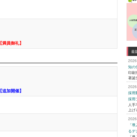
【満員御礼】
最
2026
知の
印刷
著誕
2026
【追加開催】
採用
採用
人手
上げ
2026
「導
るデ
「導