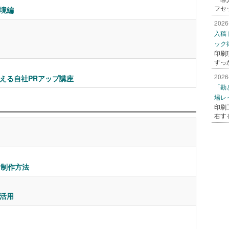
フセ
境編
2026
入稿
ック
印刷
すっ
2026
える自社PRアップ講座
「勘
場レ
印刷
右す
と制作方法
底活用