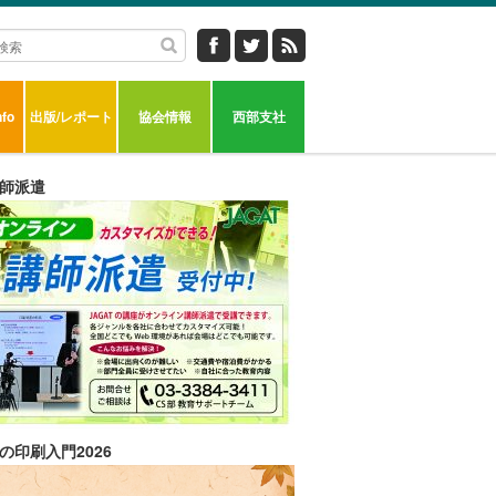
fo
出版/レポート
協会情報
西部支社
師派遣
の印刷入門2026