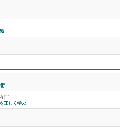
識
業術
0（両日）
礎を正しく学ぶ