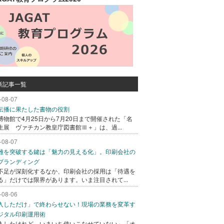
新記事一覧
-08-07
伝播に果たした書物の役割
博物館で4月25日から7月20日まで開催された「名
生展 ヴァチカン教皇庁図書館Ⅲ＋」は、過...
-08-07
難を突破する鍵は「魅力の見える化」。印刷会社の
ブランディング
不足が深刻化するなか、印刷会社の採用は「待遇を
る」だけでは限界があります。いま注目されて...
-08-06
入しただけ」で終わらせない！現場の業務を変革す
ジタル印刷運用術
入したけれど、いまいち使いこなせていない」「オ