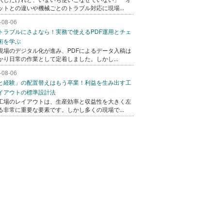
ットとの違いや機械ごとのトラブル対応に現場...
-08-06
トラブルにさよなら！実務で使えるPDF運用とチェ
術を学ぶ
現場のデジタル化が進み、PDFによるデータ入稿は
かり日常の作業として定着しました。しかし...
-08-06
と経験」の配置替えはもう卒業！利益を生み出す工
イアウトの標準設計法
工場のレイアウトは、生産効率と収益性を大きく左
る非常に重要な要素です。しかし多くの現場で...