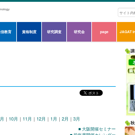
通信教育
資格制度
研究調査
研究会
page
JAGAT in
講
9月
｜
10月
｜
11月
｜
12月
｜
1月
｜
2月
｜
3月
秋
■ 大阪開催セミナー
■ 前年度開催カレンダー