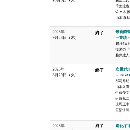
10月3日（火）
森浩二氏
千葉達也
佐々木 
山本徳太
2023年
最新調
終了
9月28日（木）
～業績
10月4日
従来の『
藤井建人（
2023年
次世代
終了
8月29日（火）
－JAGA
郡司秀明（
山本久喜
伊藤俊文
伊藤弘二氏
庄司正幸（
笹沼信篤（
2023年
終了
進化す