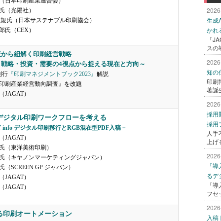
（日本印刷産業連合会）
2026
氏（光陽社）
生成
雅規氏（日本サステナブル印刷協会）
かれ
郎氏（CEX）
「J
スの
査から紐解く印刷経営戦略
2026
・戦略・投資・需要の4視点から捉える現在と方向～
知の
刊行
『印刷マネジメントブック2023』
解説
印刷
印刷産業経営動向調査』を改題
著誕
JAGAT）
2026
採用
デジタル印刷ワークフローを考える
採用
T info デジタル印刷移行とRGB混在型PDF入稿－
人手
JAGAT）
上げ
氏（東洋美術印刷）
2026
氏（キヤノンマーケティングジャパン）
「導
（SCREEN GP ジャパン）
るデ
JAGAT）
「導
JAGAT）
フセ
2026
る印刷オートメーション
入稿