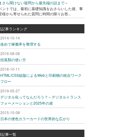
まさら聞けない疑問から最先端の話まで～
ベントでは、最初に基礎知識をおさらいした後、事
皆様から寄せられた質問に時間の限りお答...
気記事ランキング
2014-10-14
改めて稼働率を整理する
2016-08-08
括弧類の使い方
2018-10-11
HTML/CSS組版によるWebと印刷物の統合ワーク
フロー
2019-05-27
デジタル化ってなんだろう？～デジタルトランス
フォーメーションと2025年の崖
2015-10-08
日本の便色カラーカードの世界的な広がり
新記事一覧