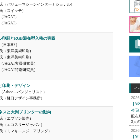
氏（バリューマシーンインターナショナル）
氏（スイッチ）
JAGAT）
JAGAT）
ル印刷とRGB混在型入稿の実践
（日本HP）
氏（東洋美術印刷）
氏（東洋美術印刷）
（JAGAT客員研究員）
（JAGAT特別研究員）
Iと印刷・デザイン
イ
（Adobeエバンジェリスト）
2026
氏（樋口デザイン事務所）
【8
-折
ジネスと大判プリンターの動向
配布
氏（エプソン販売）
3人
氏（エコスリージャパン）
2026
氏（ミマキエンジニアリング）
【9