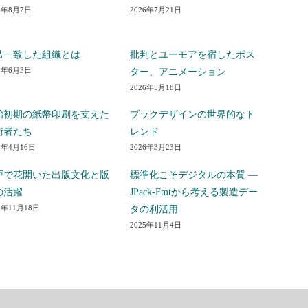
6年8月7日
2026年7月21日
己一致した組織とは
批判とユーモアを宿したポス
6年6月3日
ター、アニメーション
2026年5月18日
治初期の紙幣印刷を支えた
ブックデザインの世界的なト
術者たち
レンド
6年4月16日
2026年3月23日
戸で花開いた出版文化と版
標準化こそデジタルの本質 ―
の活躍
JPack-Fmtから考える製造デー
5年11月18日
タの利活用
2025年11月4日