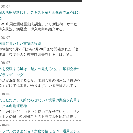
-08-07
AIの活用が進むも、テキスト系と画像系で反応は分
る
AGAT印刷産業経営動向調査」より新技術、サービ
導入状況、満足度、導入意向を紹介する。 ...
-08-07
伝播に果たした書物の役割
博物館で4月25日から7月20日まで開催された「名
生展 ヴァチカン教皇庁図書館Ⅲ＋」は、過...
-08-07
難を突破する鍵は「魅力の見える化」。印刷会社の
ブランディング
不足が深刻化するなか、印刷会社の採用は「待遇を
る」だけでは限界があります。いま注目されて...
-08-06
入しただけ」で終わらせない！現場の業務を変革す
ジタル印刷運用術
入したけれど、いまいち使いこなせていない」「オ
ットとの違いや機械ごとのトラブル対応に現場...
-08-06
トラブルにさよなら！実務で使えるPDF運用とチェ