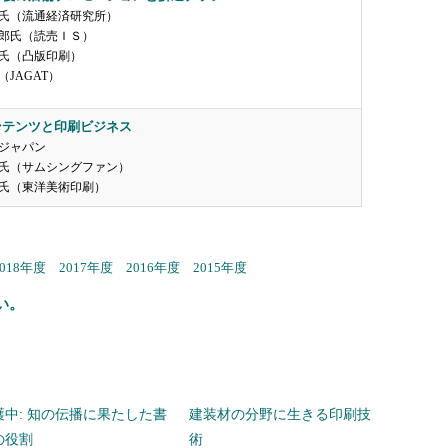
氏（流通経済研究所）
郎氏（読売ＩＳ）
氏（凸版印刷）
JAGAT）
ンテンツと印刷ビジネス
ジャパン
氏（サムシングファン）
氏（東洋美術印刷）
2018年度
2017年度
2016年度
2015年度
い。
護中: 知の伝播に果たした書
建装材の分野に生きる印刷技
の役割
術