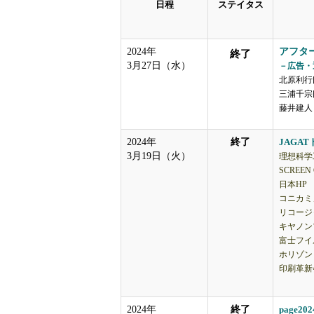
日程
ステイタス
2024年
アフタ
終了
3月27日（水）
－広告・
北原利行
三浦千宗
藤井建人（
2024年
終了
JAGA
3月19日（火）
理想科学
SCREEN
日本HP
コニカミ
リコージ
キヤノン
富士フイ
ホリゾン
印刷革新
2024年
終了
page