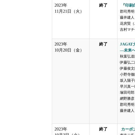
2023年
終了
『印刷
11月21日（火）
郡司秀明（
藤井建人（
花房賢（J
吉村マチ
2023年
終了
JAGA
10月20日（金）
―未来
秋葉弘道
伊藤弘二氏
伊藤俊文
小野寺徹
坂入陽子
早川真一
塚田司郎（
網野勝彦（
郡司秀明（
藤井建人（
2023年
終了
カーボ