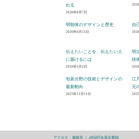
202
れる
2026年8月7日
明朝体のデザインと歴史
自
2026年6月15日
202
伝えたいことを、伝えたい人
明
に届けるには
技
2026年5月2日
202
包装分野の技術とデザインの
江
最新動向
元
2025年12月11日
202
アクセス・連絡先
｜
JAGAT会員企業録