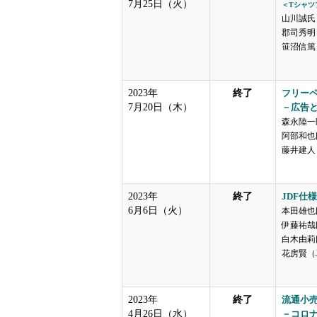
7月25日（火）
＜Tシャツ
山川誠氏
郡司秀明（
笹沼信篤（
2023年
終了
フリーペ
7月20日（木）
－広告
森永陸一
阿部和也氏
藤井建人（
2023年
終了
JDF仕
6月6日（火）
本田雄也
伊藤祐哉
白木由莉
花房賢（J
2023年
終了
流通小
4月26日（水）
－コロ