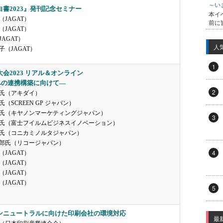
～い
白書2023』発刊記念セミナー
本イ
JAGAT）
前に
JAGAT）
AGAT）
人
子（JAGAT）
1
T大会2023 リアル＆オンライン
への連携構築に向けて―
2
氏（アキダイ）
（SCREEN GP ジャパン）
氏（キヤノンマーケティングジャパン）
3
氏（富士フイルムビジネスイノベーション）
氏（コニカミノルタジャパン）
郎氏（リコージャパン）
4
JAGAT）
JAGAT）
JAGAT）
JAGAT）
5
ンニュートラルに向けた印刷会社の環境対応
最