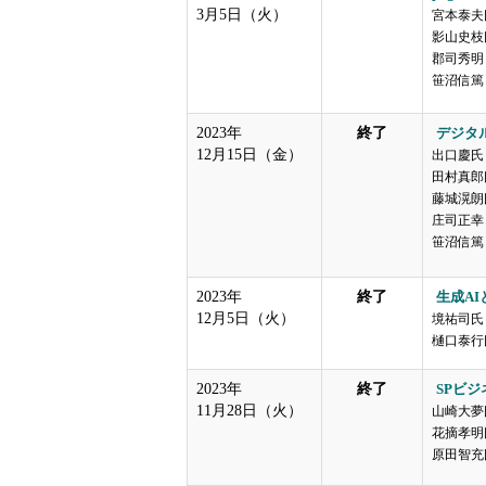
3月5日（火）
宮本泰夫
影山史枝
郡司秀明（
笹沼信篤（
2023年
終了
デジタ
12月15日（金）
出口慶氏
田村真郎
藤城滉朗
庄司正幸
笹沼信篤
2023年
終了
生成A
12月5日（火）
境祐司氏
樋口泰行
2023年
終了
SPビ
11月28日（火）
山崎大夢
花摘孝明
原田智充