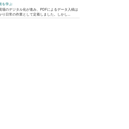
術を学ぶ
現場のデジタル化が進み、PDFによるデータ入稿は
かり日常の作業として定着しました。しかし...