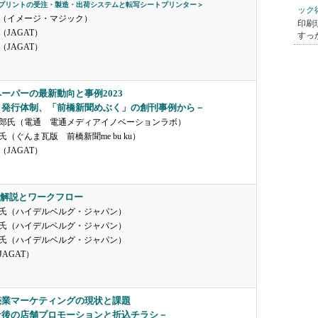
プリントの受注・製造・出荷システムと転写シートプリンター＞
ック
（イメージ・マジック）
印刷
JAGAT）
すっ
JAGAT）
ーパーの最新動向と事例2023
と発行体制、「前橋新聞めぶく」の創刊事例から－
郎氏（電通 電通メディアイノベーションラボ）
（ぐんま瓦版 前橋新聞me bu ku）
JAGAT）
様解説とワークフロー
氏（ハイデルベルグ・ジャパン）
氏（ハイデルベルグ・ジャパン）
氏（ハイデルベルグ・ジャパン）
AGAT）
売業マーケティングの現状と課題
ナ後の店舗プロモーションと折込チラシ－