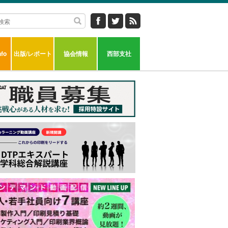
fo
出版/レポート
協会情報
西部支社