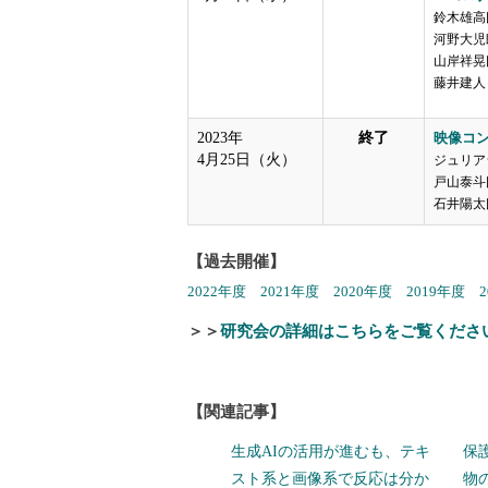
鈴木雄高
河野大児
山岸祥晃
藤井建人（
2023年
終了
映像コ
4月25日（火）
ジュリア
戸山泰斗
石井陽太
【過去開催】
2022年度
2021年度
2020年度
2019年度
＞＞
研究会の詳細はこちらをご覧くださ
【関連記事】
生成AIの活用が進むも、テキ
保
スト系と画像系で反応は分か
物