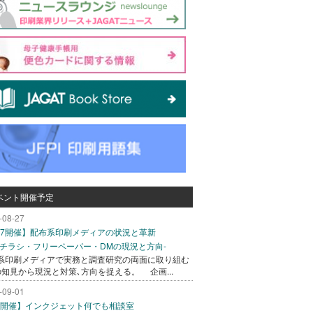
ベント開催予定
-08-27
/27開催】配布系印刷メディアの状況と革新
込チラシ・フリーペーパー・DMの現況と方向-
系印刷メディアで実務と調査研究の両面に取り組む
の知見から現況と対策､方向を捉える。 企画...
-09-01
/1開催】インクジェット何でも相談室